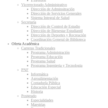
Extensión
Vicerrectorado Administrativo
Dirección de Adminsitración
Dirección de Servicios Generales
Sistema Integral de Salud
Secretaría
Dirección de Control de Estudio
Dirección de Bienestar Estudiantil
Dirección de Deportes y Recreación
Coordinación General de Biblioteca
Oferta Académica
Carreras Tradicionales
Programa Administración
Programa Educación
Programa Salud
Programa Ingenieria y Tecnologia
PNF
Informática
Agroalimentación
Contaduría Pública
Educación Especial
Historia
Postgrado
Especialidades
Maestrias