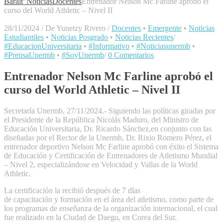
Baralt"
Noticias
Docentes
Entrenador Nelson Mc Farline aprobó el
curso del World Athletic – Nivel II
28/11/2024
/
De Yunetzy Rivero
/
Docentes
•
Emergente
•
Noticias
Estudiantiles
•
Noticias Posgrado
•
Noticias Recientes
/
#EducacionUniversitaria
•
#Informativo
•
#Noticiasunermb
•
#PrensaUnermb
•
#SoyUnermb
/
0 Comentarios
Entrenador Nelson Mc Farline aprobó el
curso del World Athletic – Nivel II
Secretaría Unermb, 27/11/2024.- Siguiendo las políticas giradas por
el Presidente de la República Nicolás Maduro, del Ministro de
Educación Universitaria, Dr. Ricardo Sánchez,en conjunto con las
diseñadas por el Rector de la Unermb, Dr. Rixio Romero Pérez, el
entrenador deportivo Nelson Mc Farline aprobó con éxito el Sistema
de Educación y Certificación de Entrenadores de Atletismo Mundial
– Nivel 2, especializándose en Velocidad y Vallas de la World
Athletic.
La certificación la recibió después de 7 días
de capacitación y formación en el área del atletismo, como parte de
los programas de enseñanza de la organización internacional, el cual
fue realizado en la Ciudad de Daegu, en Corea del Sur.