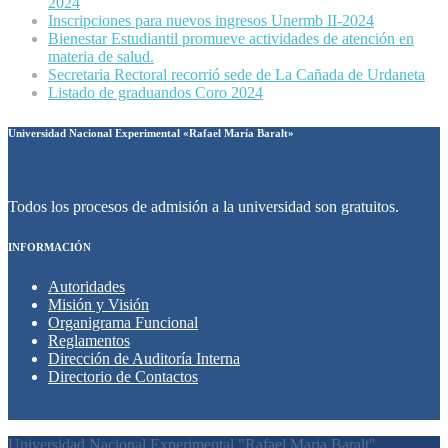
2024
Inscripciones para nuevos ingresos Unermb II-2024
Bienestar Estudiantil promueve actividades de atención en
materia de salud.
Secretaria Rectoral recorrió sede de La Cañada de Urdaneta
Listado de graduandos Coro 2024
Universidad Nacional Experimental «Rafael María Baralt»
Todos los procesos de admisión a la universidad son gratuitos.
INFORMACIÓN
Autoridades
Misión y Visión
Organigrama Funcional
Reglamentos
Dirección de Auditoría Interna
Directorio de Contactos
Universidad Nacional Experimental "Rafael Maria Baralt"