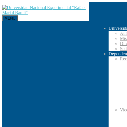
MENÚ
Universid
Aut
Mis
Dir
Se
Dependen
Rec
Vic