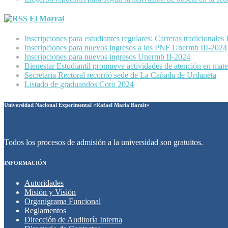
El Morral
Inscripciones para estudiantes regulares: Carreras tradicionales
Inscripciones para nuevos ingresos a los PNF Unermb III-2024
Inscripciones para nuevos ingresos Unermb II-2024
Bienestar Estudiantil promueve actividades de atención en mater
Secretaria Rectoral recorrió sede de La Cañada de Urdaneta
Listado de graduandos Coro 2024
Universidad Nacional Experimental «Rafael María Baralt»
Todos los procesos de admisión a la universidad son gratuitos.
INFORMACIÓN
Autoridades
Misión y Visión
Organigrama Funcional
Reglamentos
Dirección de Auditoría Interna