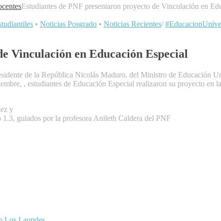
centes
Estudiantes de PNF presentaron proyecto de Vinculación en Ed
tudiantiles
•
Noticias Posgrado
•
Noticias Recientes
/
#EducacionUniver
de Vinculación en Educación Especial
esidente de la República Nicolás Maduro, del Ministro de Educación Uni
mbre, , estudiantes de Educación Especial realizaron su proyecto en la 
nez y
o 1.3, guiados por la profesora Anileth Caldera del PNF
de Los Laureles