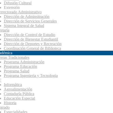
Difusión Cultural
Extensión
errectorado Administrativo
Dirección de Adminsitración
Dirección de Servicios Generales
Sistema Integral de Salud
etaría
Dirección de Control de Estudio
Dirección de Bienestar Estudiantil
Dirección de Deportes y Recreación
Coordinación General de Biblioteca
adémica
reras Tradicionales
Programa Administración
Programa Educación
Programa Salud
Programa Ingenieria y Tecnologia
F
Informática
Agroalimentación
Contaduría Pública
Educación Especial
Historia
tgrado
Especialidades