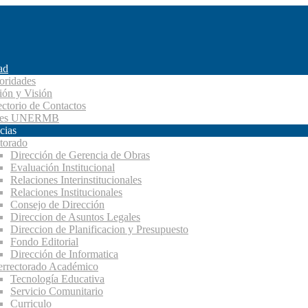
ad
oridades
ión y Visión
ectorio de Contactos
des UNERMB
cias
torado
Dirección de Gerencia de Obras
Evaluación Institucional
Relaciones Interinstitucionales
Relaciones Institucionales
Consejo de Dirección
Direccion de Asuntos Legales
Direccion de Planificacion y Presupuesto
Fondo Editorial
Dirección de Informatica
errectorado Académico
Tecnología Educativa
Servicio Comunitario
Curriculo