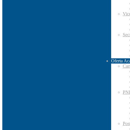
Vic
Secr
Oferta Ac
Car
PN
Pos