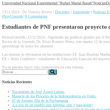
Universidad Nacional Experimental "Rafael Marial Baralt"
Noticias
Do
13/11/2024
/
De Yunetzy Rivero
/
Docentes
•
Emergente
•
Noticias Es
#SoyUnermb
/
0 Comentarios
Estudiantes de PNF presentaron proyecto 
PrensaUnermb.-12/11/2024.- Siguiendo las políticas giradas por el Pr
Rector de la Unermb, Dr. Rixio Romero Pérez, este martes 12 de novie
aprendizaje de todos los alumnos
Las mismas se efectuaron en las instituciones EE Juan Bautista Martí
EE » Betty Gutiérrez». estudiantes de Educación Especial del trayect
No se pueden hacer más comentarios en esta entrada.
Buscar:
Noticias Recientes
Nacimiento de José Ángel Lamas.
Masacre de los Próceres de la Independencia en Quito.
01 de Agosto: Día de la Pachamama
¡La voz de un pueblo que informa, une y trasciende!
Llegaron repuestos para seguir la activación de buseta en la se