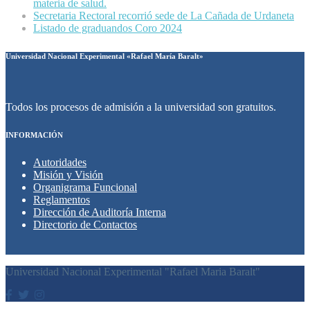
materia de salud.
Secretaria Rectoral recorrió sede de La Cañada de Urdaneta
Listado de graduandos Coro 2024
Universidad Nacional Experimental «Rafael María Baralt»
Todos los procesos de admisión a la universidad son gratuitos.
INFORMACIÓN
Autoridades
Misión y Visión
Organigrama Funcional
Reglamentos
Dirección de Auditoría Interna
Directorio de Contactos
Universidad Nacional Experimental "Rafael Maria Baralt"