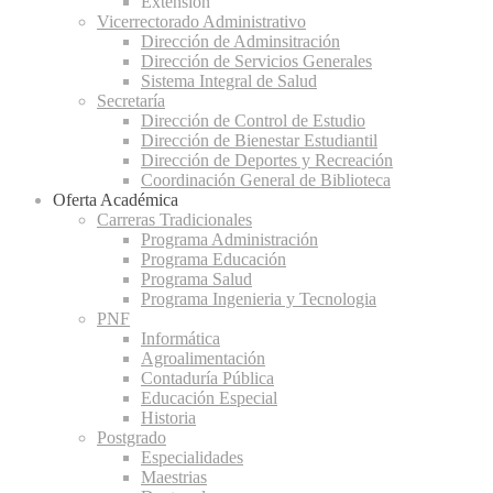
Extensión
Vicerrectorado Administrativo
Dirección de Adminsitración
Dirección de Servicios Generales
Sistema Integral de Salud
Secretaría
Dirección de Control de Estudio
Dirección de Bienestar Estudiantil
Dirección de Deportes y Recreación
Coordinación General de Biblioteca
Oferta Académica
Carreras Tradicionales
Programa Administración
Programa Educación
Programa Salud
Programa Ingenieria y Tecnologia
PNF
Informática
Agroalimentación
Contaduría Pública
Educación Especial
Historia
Postgrado
Especialidades
Maestrias