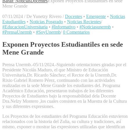
Baralt"
Noticias
Docentes
Exponen Proyectos Estudiantiles en sede
Mene Grande
07/11/2024
/
De Yunetzy Rivero
/
Docentes
•
Emergente
•
Noticias
Estudiantiles
•
Noticias Posgrado
•
Noticias Recientes
/
#EducacionUniversitaria
•
#Informativo
•
#Noticiasunermb
•
#PrensaUnermb
•
#SoyUnermb
/
0 Comentarios
Exponen Proyectos Estudiantiles en sede
Mene Grande
Prensa Unermb.-05/11/2024.-Siguiendo orientaciones giradas por el
Presidente Nicolás Maduro, el que Ministro de Educación
Universitaria,Dr. Ricardo Sánchez; el Rector de la Unermb,Dr.
Rixio Gabriel Romero Pérez, continuando con las actividades
realizadas en la sede Mene Grande los estudiantes del. Programa
Académico Educación, presentaron trabajos de los diferentes
Proyectos de Estudiantes bajo la responsabilidad dela Docente
Dra.Nelzy Montero ,los cuales consisten en la Muestra de la Cultura
y sus diferentes expresiones.
Los Proyectos de los estudiantes del Programa Educación estuvieron
relacionados con la historia del Zulia, su cultura y tradiciones, así
mismo, exponer o mostrar las expresiones utilizadas que identifican