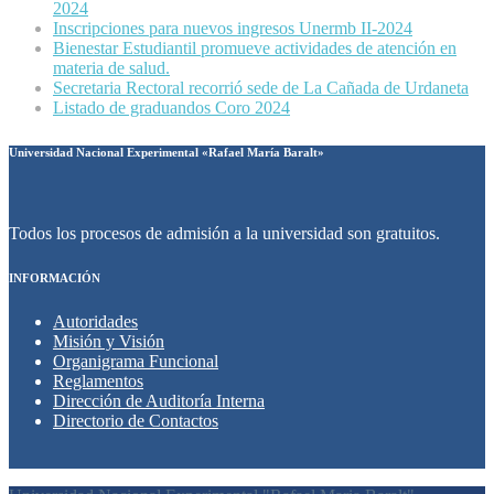
2024
Inscripciones para nuevos ingresos Unermb II-2024
Bienestar Estudiantil promueve actividades de atención en
materia de salud.
Secretaria Rectoral recorrió sede de La Cañada de Urdaneta
Listado de graduandos Coro 2024
Universidad Nacional Experimental «Rafael María Baralt»
Todos los procesos de admisión a la universidad son gratuitos.
INFORMACIÓN
Autoridades
Misión y Visión
Organigrama Funcional
Reglamentos
Dirección de Auditoría Interna
Directorio de Contactos