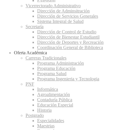
Extensión
Vicerrectorado Administrativo
Dirección de Adminsitración
Dirección de Servicios Generales
Sistema Integral de Salud
Secretaría
Dirección de Control de Estudio
Dirección de Bienestar Estudiantil
Dirección de Deportes y Recreación
Coordinación General de Biblioteca
Oferta Académica
Carreras Tradicionales
Programa Administración
Programa Educación
Programa Salud
Programa Ingenieria y Tecnologia
PNF
Informática
Agroalimentación
Contaduría Pública
Educación Especial
Historia
Postgrado
Especialidades
Maestrias