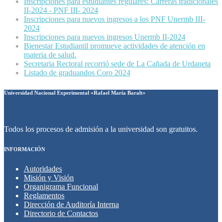
Inscripciones para estudiantes regulares: Carreras tradicionales
II-2024 - PNF III- 2024
Inscripciones para nuevos ingresos a los PNF Unermb III-
2024
Inscripciones para nuevos ingresos Unermb II-2024
Bienestar Estudiantil promueve actividades de atención en
materia de salud.
Secretaria Rectoral recorrió sede de La Cañada de Urdaneta
Listado de graduandos Coro 2024
Universidad Nacional Experimental «Rafael María Baralt»
Todos los procesos de admisión a la universidad son gratuitos.
INFORMACIÓN
Autoridades
Misión y Visión
Organigrama Funcional
Reglamentos
Dirección de Auditoría Interna
Directorio de Contactos