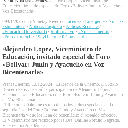
Baralt"
Noticias
Docentes
Alejandro López, Viceministro de
Educación, invitado especial de Foro «Bolivar: Junín y Ayacucho en
Voz Bicentenaria»
09/01/2025
/
De Yunetzy Rivero
/
Docentes
•
Emergente
•
Noticias
Estudiantiles
•
Noticias Posgrado
•
Noticias Recientes
/
#EducacionUniversitaria
•
#Informativo
•
#Noticiasunermb
•
#PrensaUnermb
•
#SoyUnermb
/
0 Comentarios
Alejandro López, Viceministro de
Educación, invitado especial de Foro
«Bolivar: Junín y Ayacucho en Voz
Bicentenaria»
PrensaUnermb.-13/12/2024.- El Rector de la Unermb, Dr. Rixio
Romero Pérez, celebró la participación de Alejandro López,
Viceministro de Educación, en el Foro «Bolivar: Junín y Ayacucho
en Voz Bicentenaria».
El Rector , señaló que es uno de los invitados especiales en la
segunda fase del Foro: Bolivar: Junín y Ayacucho en Voz
Bicentenaria y que los llena de beneplácito el respaldo ofrecido.
El Viceministro fue recibido por la Dra. Darline Portillo Negrette,
Vicerrectora Académica.