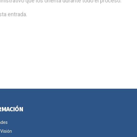
nistrativo que los orienta durante todo el proceso.
ta entrada.
RMACIÓN
ades
 Visión