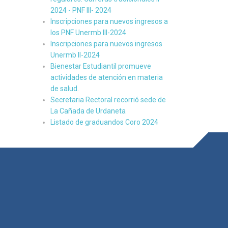
2024 - PNF III- 2024
Inscripciones para nuevos ingresos a
los PNF Unermb III-2024
Inscripciones para nuevos ingresos
Unermb II-2024
Bienestar Estudiantil promueve
actividades de atención en materia
de salud.
Secretaria Rectoral recorrió sede de
La Cañada de Urdaneta
Listado de graduandos Coro 2024