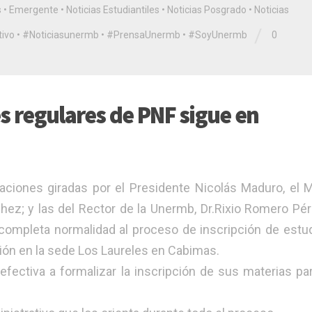
s
•
Emergente
•
Noticias Estudiantiles
•
Noticias Posgrado
•
Noticias
/
ivo
•
#Noticiasunermb
•
#PrensaUnermb
•
#SoyUnermb
0
s regulares de PNF sigue en
ciones giradas por el Presidente Nicolás Maduro, el M
chez; y las del Rector de la Unermb, Dr.Rixio Romero Pé
completa normalidad al proceso de inscripción de estu
ión en la sede Los Laureles en Cabimas.
fectiva a formalizar la inscripción de sus materias pa