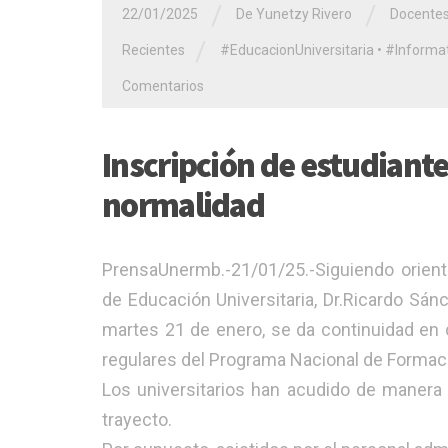
/
/
22/01/2025
De Yunetzy Rivero
Docente
/
Recientes
#EducacionUniversitaria
•
#Informat
Comentarios
Inscripción de estudiante
normalidad
PrensaUnermb.-21/01/25.-Siguiendo orienta
de Educación Universitaria, Dr.Ricardo Sán
martes 21 de enero, se da continuidad en 
regulares del Programa Nacional de Formac
Los universitarios han acudido de manera e
trayecto.