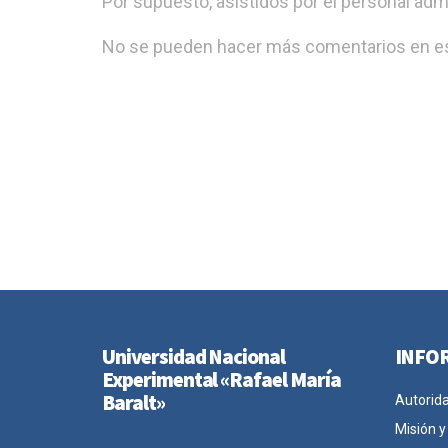
Por supuesto, asistidos por el personal admi
No se pueden hacer más comentarios en es
Universidad Nacional
INFO
Experimental «Rafael María
Baralt»
Autorid
Misión y