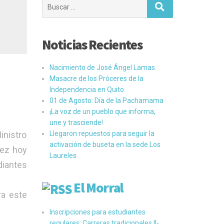
Buscar:
Noticias Recientes
Nacimiento de José Ángel Lamas.
Masacre de los Próceres de la
Independencia en Quito.
01 de Agosto: Día de la Pachamama
¡La voz de un pueblo que informa,
une y trasciende!
inistro
Llegaron repuestos para seguir la
activación de buseta en la sede Los
rez hoy
Laureles
diantes
El Morral
ra este
Inscripciones para estudiantes
regulares: Carreras tradicionales II-