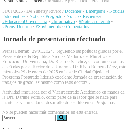
Baralt"
Noticias
Docentes
Jornada de presentación efectuada
31/01/2025
/
De Yunetzy Rivero
/
Docentes
•
Emergente
•
Noticias
Estudiantiles
•
Noticias Posgrado
•
Noticias Recientes
/
#EducacionUniversitaria
•
#Informativo
•
#Noticiasunermb
•
#PrensaUnermb
•
#SoyUnermb
/
0 Comentarios
Jornada de presentación efectuada
PrensaUnermb.-29/01/2024.- Siguiendo las políticas giradas por el
Presidente de la República Nicolás Maduro, del Ministro de
Educación Universitaria, Dr. Ricardo Sánchez, en conjunto con las
diseñadas por el Rector de la Unermb, Dr. Rixio Romero Pérez, este
miercoles 29 de enero de 2025 en la sede Ciudad Ojeda, el
Programa Postgrado liderizó excelente Jornada de presentación de
trabajos de grado, asimismo como tesis doctoral.
Actividad impulsada por el Vicerrectorado Académico en manos de
la Dra. Darline Portillo, como parte de la labor que se hace para
mantener y aumentar el desarrollo de los diferentes Programas.
No se pueden hacer más comentarios en esta entrada.
Buscar: