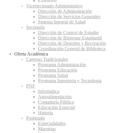
Extensión
Vicerrectorado Administrativo
Dirección de Adminsitración
Dirección de Servicios Generales
Sistema Integral de Salud
Secretaría
Dirección de Control de Estudio
Dirección de Bienestar Estudiantil
Dirección de Deportes y Recreación
Coordinación General de Biblioteca
Oferta Académica
Carreras Tradicionales
Programa Administración
Programa Educación
Programa Salud
Programa Ingenieria y Tecnologia
PNF
Informática
Agroalimentación
Contaduría Pública
Educación Especial
Historia
Postgrado
Especialidades
Maestrias