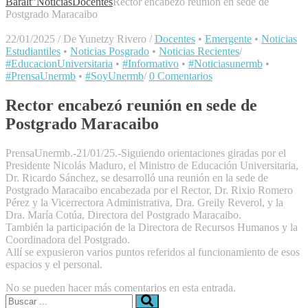
Baralt"
Noticias
Docentes
Rector encabezó reunión en sede de
Postgrado Maracaibo
22/01/2025
/
De Yunetzy Rivero
/
Docentes
•
Emergente
•
Noticias
Estudiantiles
•
Noticias Posgrado
•
Noticias Recientes
/
#EducacionUniversitaria
•
#Informativo
•
#Noticiasunermb
•
#PrensaUnermb
•
#SoyUnermb
/
0 Comentarios
Rector encabezó reunión en sede de
Postgrado Maracaibo
PrensaUnermb.-21/01/25.-Siguiendo orientaciones giradas por el
Presidente Nicolás Maduro, el Ministro de Educación Universitaria,
Dr. Ricardo Sánchez, se desarrolló una reunión en la sede de
Postgrado Maracaibo encabezada por el Rector, Dr. Rixio Romero
Pérez y la Vicerrectora Administrativa, Dra. Greily Reverol, y la
Dra. María Cotúa, Directora del Postgrado Maracaibo.
También la participación de la Directora de Recursos Humanos y la
Coordinadora del Postgrado.
Allí se expusieron varios puntos referidos al funcionamiento de esos
espacios y el personal.
No se pueden hacer más comentarios en esta entrada.
Buscar: