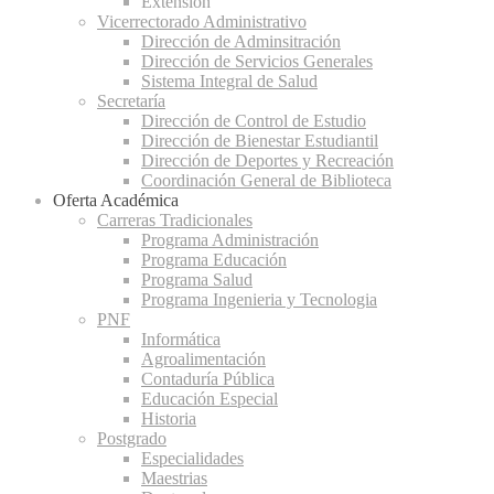
Extensión
Vicerrectorado Administrativo
Dirección de Adminsitración
Dirección de Servicios Generales
Sistema Integral de Salud
Secretaría
Dirección de Control de Estudio
Dirección de Bienestar Estudiantil
Dirección de Deportes y Recreación
Coordinación General de Biblioteca
Oferta Académica
Carreras Tradicionales
Programa Administración
Programa Educación
Programa Salud
Programa Ingenieria y Tecnologia
PNF
Informática
Agroalimentación
Contaduría Pública
Educación Especial
Historia
Postgrado
Especialidades
Maestrias