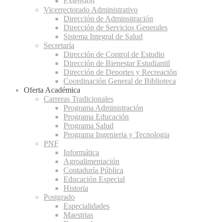
Extensión
Vicerrectorado Administrativo
Dirección de Adminsitración
Dirección de Servicios Generales
Sistema Integral de Salud
Secretaría
Dirección de Control de Estudio
Dirección de Bienestar Estudiantil
Dirección de Deportes y Recreación
Coordinación General de Biblioteca
Oferta Académica
Carreras Tradicionales
Programa Administración
Programa Educación
Programa Salud
Programa Ingenieria y Tecnologia
PNF
Informática
Agroalimentación
Contaduría Pública
Educación Especial
Historia
Postgrado
Especialidades
Maestrias