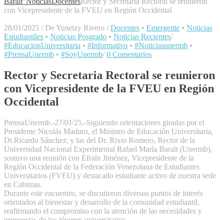
Baralt"
Noticias
Docentes
Rector y Secretaria Rectoral se reunieron
con Vicepresidente de la FVEU en Región Occidental
28/01/2025
/
De Yunetzy Rivero
/
Docentes
•
Emergente
•
Noticias
Estudiantiles
•
Noticias Posgrado
•
Noticias Recientes
/
#EducacionUniversitaria
•
#Informativo
•
#Noticiasunermb
•
#PrensaUnermb
•
#SoyUnermb
/
0 Comentarios
Rector y Secretaria Rectoral se reunieron
con Vicepresidente de la FVEU en Región
Occidental
PrensaUnermb.-27/01/25.-Siguiendo orientaciones giradas por el
Presidente Nicolás Maduro, el Ministro de Educación Universitaria,
Dr.Ricardo Sánchez; y las del Dr. Rixio Romero, Rector de la
Universidad Nacional Experimental Rafael María Baralt (Unermb),
sostuvo una reunión con Efraín Jiménez, Vicepresidente de la
Región Occidental de la Federación Venezolana de Estudiantes
Universitarios (FVEU) y destacado estudiante activo de nuestra sede
en Cabimas.
Durante este encuentro, se discutieron diversos puntos de interés
orientados al bienestar y desarrollo de la comunidad estudiantil,
reafirmando el compromiso con la atención de las necesidades y
propuestas de los jóvenes universitarios.