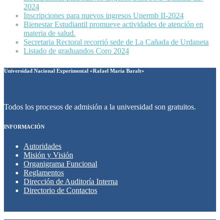
2024
Inscripciones para nuevos ingresos Unermb II-2024
Bienestar Estudiantil promueve actividades de atención en
materia de salud.
Secretaria Rectoral recorrió sede de La Cañada de Urdaneta
Listado de graduandos Coro 2024
Universidad Nacional Experimental «Rafael María Baralt»
Todos los procesos de admisión a la universidad son gratuitos.
INFORMACIÓN
Autoridades
Misión y Visión
Organigrama Funcional
Reglamentos
Dirección de Auditoría Interna
Directorio de Contactos