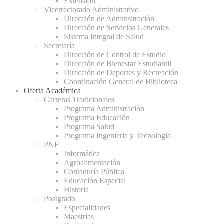
Extensión
Vicerrectorado Administrativo
Dirección de Adminsitración
Dirección de Servicios Generales
Sistema Integral de Salud
Secretaría
Dirección de Control de Estudio
Dirección de Bienestar Estudiantil
Dirección de Deportes y Recreación
Coordinación General de Biblioteca
Oferta Académica
Carreras Tradicionales
Programa Administración
Programa Educación
Programa Salud
Programa Ingenieria y Tecnologia
PNF
Informática
Agroalimentación
Contaduría Pública
Educación Especial
Historia
Postgrado
Especialidades
Maestrias