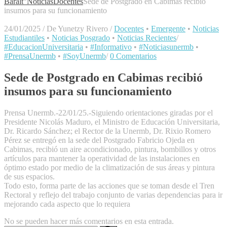
Baralt"
Noticias
Docentes
Sede de Postgrado en Cabimas recibió
insumos para su funcionamiento
24/01/2025
/
De Yunetzy Rivero
/
Docentes
•
Emergente
•
Noticias
Estudiantiles
•
Noticias Posgrado
•
Noticias Recientes
/
#EducacionUniversitaria
•
#Informativo
•
#Noticiasunermb
•
#PrensaUnermb
•
#SoyUnermb
/
0 Comentarios
Sede de Postgrado en Cabimas recibió
insumos para su funcionamiento
Prensa Unermb.-22/01/25.-Siguiendo orientaciones giradas por el
Presidente Nicolás Maduro, el Ministro de Educación Universitaria,
Dr. Ricardo Sánchez; el Rector de la Unermb, Dr. Rixio Romero
Pérez se entregó en la sede del Postgrado Fabricio Ojeda en
Cabimas, recibió un aire acondicionado, pintura, bombillos y otros
artículos para mantener la operatividad de las instalaciones en
óptimo estado por medio de la climatización de sus áreas y pintura
de sus espacios.
Todo esto, forma parte de las acciones que se toman desde el Tren
Rectoral y reflejo del trabajo conjunto de varias dependencias para ir
mejorando cada aspecto que lo requiera
No se pueden hacer más comentarios en esta entrada.