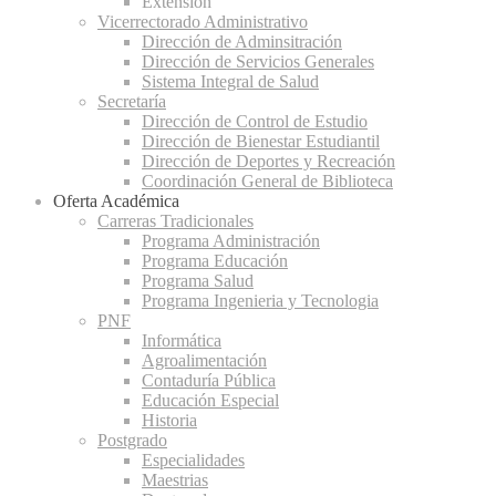
Extensión
Vicerrectorado Administrativo
Dirección de Adminsitración
Dirección de Servicios Generales
Sistema Integral de Salud
Secretaría
Dirección de Control de Estudio
Dirección de Bienestar Estudiantil
Dirección de Deportes y Recreación
Coordinación General de Biblioteca
Oferta Académica
Carreras Tradicionales
Programa Administración
Programa Educación
Programa Salud
Programa Ingenieria y Tecnologia
PNF
Informática
Agroalimentación
Contaduría Pública
Educación Especial
Historia
Postgrado
Especialidades
Maestrias