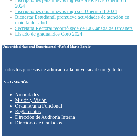
Inscripciones para nuevos ingresos a los PNF Unermb III-
2024
Inscripciones para nuevos ingresos Unermb II-2024
Bienestar Estudiantil promueve actividades de atención en
materia de salud.
Secretaria Rectoral recorrió sede de La Cañada de Urdaneta
Listado de graduandos Coro 2024
Universidad Nacional Experimental «Rafael María Baralt»
Todos los procesos de admisión a la universidad son gratuitos.
INFORMACIÓN
Autoridades
Misión y Visión
Organigrama Funcional
Reglamentos
Dirección de Auditoría Interna
Directorio de Contactos