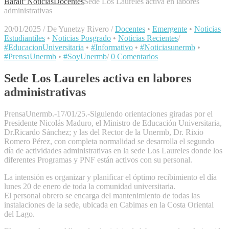
Baralt"
Noticias
Docentes
Sede Los Laureles activa en labores
administrativas
20/01/2025
/
De Yunetzy Rivero
/
Docentes
•
Emergente
•
Noticias
Estudiantiles
•
Noticias Posgrado
•
Noticias Recientes
/
#EducacionUniversitaria
•
#Informativo
•
#Noticiasunermb
•
#PrensaUnermb
•
#SoyUnermb
/
0 Comentarios
Sede Los Laureles activa en labores
administrativas
PrensaUnermb.-17/01/25.-Siguiendo orientaciones giradas por el
Presidente Nicolás Maduro, el Ministro de Educación Universitaria,
Dr.Ricardo Sánchez; y las del Rector de la Unermb, Dr. Rixio
Romero Pérez, con completa normalidad se desarrolla el segundo
día de actividades administrativas en la sede Los Laureles donde los
diferentes Programas y PNF están activos con su personal.
La intensión es organizar y planificar el óptimo recibimiento el día
lunes 20 de enero de toda la comunidad universitaria.
El personal obrero se encarga del mantenimiento de todas las
instalaciones de la sede, ubicada en Cabimas en la Costa Oriental
del Lago.