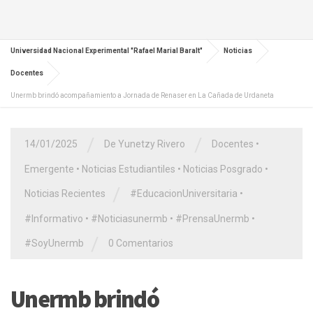
Universidad Nacional Experimental "Rafael Marial Baralt"
Noticias
Docentes
Unermb brindó acompañamiento a Jornada de Renaser en La Cañada de Urdaneta
/
/
14/01/2025
De Yunetzy Rivero
Docentes
•
Emergente
•
Noticias Estudiantiles
•
Noticias Posgrado
•
/
Noticias Recientes
#EducacionUniversitaria
•
#Informativo
•
#Noticiasunermb
•
#PrensaUnermb
•
/
#SoyUnermb
0 Comentarios
Unermb brindó