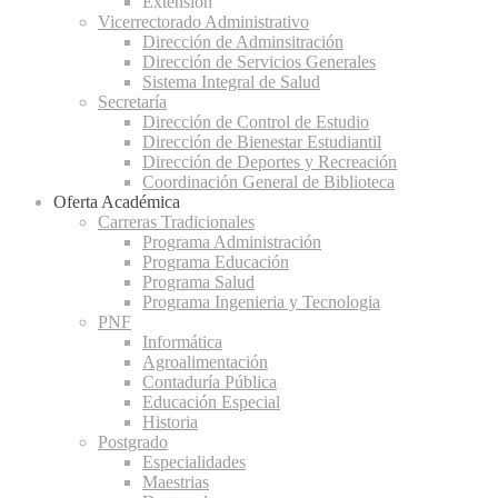
Extensión
Vicerrectorado Administrativo
Dirección de Adminsitración
Dirección de Servicios Generales
Sistema Integral de Salud
Secretaría
Dirección de Control de Estudio
Dirección de Bienestar Estudiantil
Dirección de Deportes y Recreación
Coordinación General de Biblioteca
Oferta Académica
Carreras Tradicionales
Programa Administración
Programa Educación
Programa Salud
Programa Ingenieria y Tecnologia
PNF
Informática
Agroalimentación
Contaduría Pública
Educación Especial
Historia
Postgrado
Especialidades
Maestrias