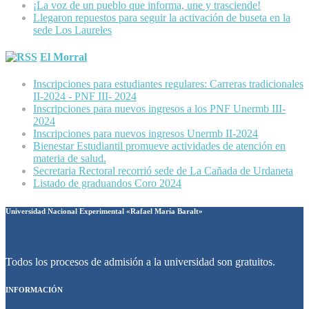
¡La voz de un pueblo que informa, une y trasciende!
Llegaron repuestos para seguir la activación de buseta en la
sede Los Laureles
El Morral
Inscripciones para estudiantes regulares: Carreras tradicionales
II-2024 - PNF III- 2024
Inscripciones para nuevos ingresos a los PNF Unermb III-
2024
Inscripciones para nuevos ingresos Unermb II-2024
Bienestar Estudiantil promueve actividades de atención en
materia de salud.
Secretaria Rectoral recorrió sede de La Cañada de Urdaneta
Listado de graduandos Coro 2024
Universidad Nacional Experimental «Rafael María Baralt»
Todos los procesos de admisión a la universidad son gratuitos.
INFORMACIÓN