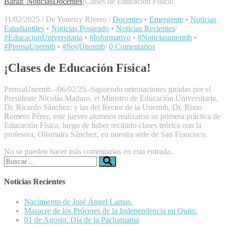
Baralt"
Noticias
Docentes
¡Clases de Educación Física!
11/02/2025
/
De Yunetzy Rivero
/
Docentes
•
Emergente
•
Noticias
Estudiantiles
•
Noticias Posgrado
•
Noticias Recientes
/
#EducacionUniversitaria
•
#Informativo
•
#Noticiasunermb
•
#PrensaUnermb
•
#SoyUnermb
/
0 Comentarios
¡Clases de Educación Física!
PrensaUnermb.-/06/02/25.-Siguiendo orientaciones giradas por el
Presidente Nicolás Maduro, el Ministro de Educación Universitaria,
Dr. Ricardo Sánchez; y las del Rector de la Unermb, Dr. Rixio
Romero Pérez, este jueves alumnos realizaron su primera práctica de
Educación Física, luego de haber recibido clases teórica con la
profesora, Olismaira Sánchez, en nuestra sede de San Francisco.
No se pueden hacer más comentarios en esta entrada.
Buscar:
Noticias Recientes
Nacimiento de José Ángel Lamas.
Masacre de los Próceres de la Independencia en Quito.
01 de Agosto: Día de la Pachamama