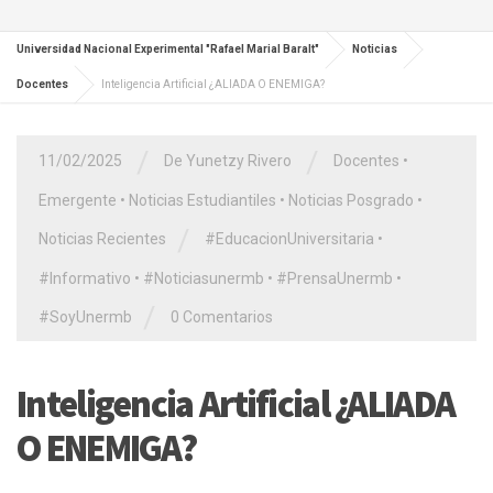
Universidad Nacional Experimental "Rafael Marial Baralt"
Noticias
Docentes
Inteligencia Artificial ¿ALIADA O ENEMIGA?
/
/
11/02/2025
De Yunetzy Rivero
Docentes
•
Emergente
•
Noticias Estudiantiles
•
Noticias Posgrado
•
/
Noticias Recientes
#EducacionUniversitaria
•
#Informativo
•
#Noticiasunermb
•
#PrensaUnermb
•
/
#SoyUnermb
0 Comentarios
Inteligencia Artificial ¿ALIADA
O ENEMIGA?