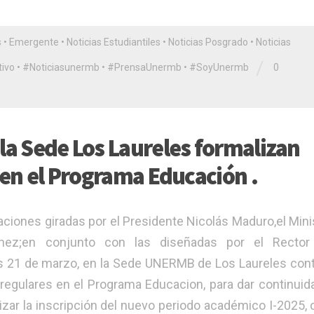
s
•
Emergente
•
Noticias Estudiantiles
•
Noticias Posgrado
•
Noticias
/
ivo
•
#Noticiasunermb
•
#PrensaUnermb
•
#SoyUnermb
0
la Sede Los Laureles formalizan
5 en el Programa Educación .
iones giradas por el Presidente Nicolás Maduro,el Mini
ánchez;en conjunto con las diseñadas por el Rector
s 21 de marzo, en la Sede UNERMB de Los Laureles cont
regulares en el Programa Educacion, para dar continuid
zar la inscripción del nuevo periodo académico I-2025,