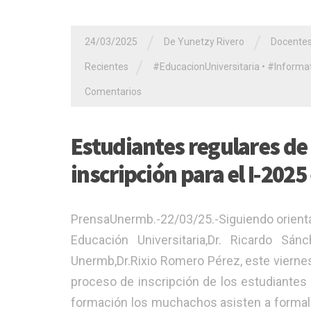
/
/
24/03/2025
De Yunetzy Rivero
Docente
/
Recientes
#EducacionUniversitaria
•
#Informat
Comentarios
Estudiantes regulares de 
inscripción para el I-202
PrensaUnermb.-22/03/25.-Siguiendo orientac
Educación Universitaria,Dr. Ricardo S
Unermb,Dr.Rixio Romero Pérez, este vierne
proceso de inscripción de los estudiantes 
formación los muchachos asisten a formali