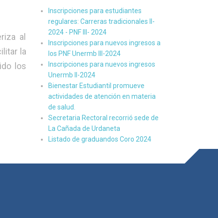
Inscripciones para estudiantes
regulares: Carreras tradicionales II-
2024 - PNF III- 2024
riza al
Inscripciones para nuevos ingresos a
itar la
los PNF Unermb III-2024
Inscripciones para nuevos ingresos
ido los
Unermb II-2024
Bienestar Estudiantil promueve
actividades de atención en materia
de salud.
Secretaria Rectoral recorrió sede de
La Cañada de Urdaneta
Listado de graduandos Coro 2024