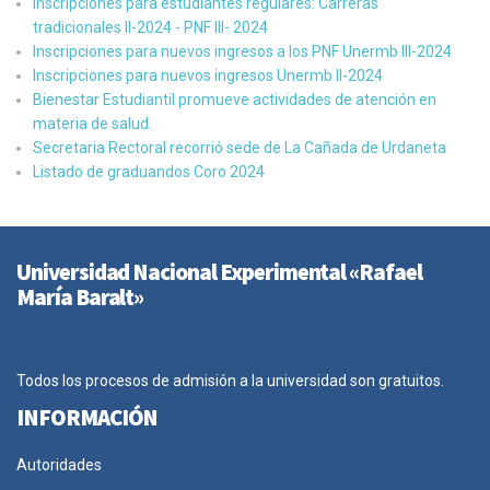
Inscripciones para estudiantes regulares: Carreras
tradicionales II-2024 - PNF III- 2024
Inscripciones para nuevos ingresos a los PNF Unermb III-2024
Inscripciones para nuevos ingresos Unermb II-2024
Bienestar Estudiantil promueve actividades de atención en
materia de salud.
Secretaria Rectoral recorrió sede de La Cañada de Urdaneta
Listado de graduandos Coro 2024
Universidad Nacional Experimental «Rafael
María Baralt»
Todos los procesos de admisión a la universidad son gratuitos.
INFORMACIÓN
Autoridades