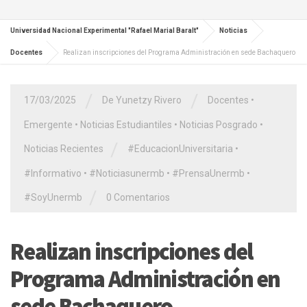
Universidad Nacional Experimental "Rafael Marial Baralt"
Noticias
Docentes
Realizan inscripciones del Programa Administración en sede Bachaquero
/
/
17/03/2025
De Yunetzy Rivero
Docentes
•
Emergente
•
Noticias Estudiantiles
•
Noticias Posgrado
•
/
Noticias Recientes
#EducacionUniversitaria
•
#Informativo
•
#Noticiasunermb
•
#PrensaUnermb
•
/
#SoyUnermb
0 Comentarios
Realizan inscripciones del
Programa Administración en
sede Bachaquero