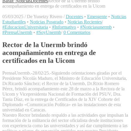
Baralt"
Noticias
Docentes
Rector de la Unermb brindó
acompañamiento en entrega de certificados en la Uicom
05/03/2025
/
De Yunetzy Rivero
/
Docentes
•
Emergente
•
Noticias
Estudiantiles
•
Noticias Posgrado
•
Noticias Recientes
/
#EducacionUniversitaria
•
#Informativo
•
#Noticiasunermb
•
#PrensaUnermb
•
#SoyUnermb
/
0 Comentarios
Rector de la Unermb brindó
acompañamiento en entrega de
certificados en la Uicom
PrensaUnermb.-28/02/25.-Siguiendo orientaciones giradas por el
Presidente Nicolás Maduro, el Ministro de Educación Universitaria,
Dr.Ricardo Sánchez; el Rector de la Unermb, Dr.Rixio Romero
Pérez, brindó acompañamiento este 28 de marzo a la Rectora de la
Uicom y Vicepresidenta Nacional de Formación del PSUV, Dra.
Tania Díaz, en la entrega de Certificados de la XIV Cohorte del
Diplomado «Comunicación Política» en las instalaciones de esta
universidad en Caracas.
Nuestro Rector brindando respaldo a las actividades que impulsan la
formación de la militancia del sector oficialista desde instituciones
con experiencia como las universidades y así dar cumplimiento a las
políticas y planes de expansión emitidos por nuestro Presidente