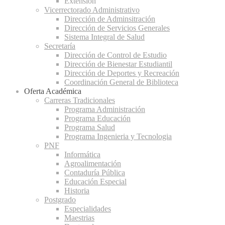
Extensión
Vicerrectorado Administrativo
Dirección de Adminsitración
Dirección de Servicios Generales
Sistema Integral de Salud
Secretaría
Dirección de Control de Estudio
Dirección de Bienestar Estudiantil
Dirección de Deportes y Recreación
Coordinación General de Biblioteca
Oferta Académica
Carreras Tradicionales
Programa Administración
Programa Educación
Programa Salud
Programa Ingenieria y Tecnologia
PNF
Informática
Agroalimentación
Contaduría Pública
Educación Especial
Historia
Postgrado
Especialidades
Maestrias