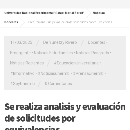
Universidad Nacional Experimental "Rafael Marial Baralt"
Noticias
Docentes
Se realiza analisis y evaluación de solicitudes por equivalencias
/
/
11/03/2025
De Yunetzy Rivero
Docentes
•
Emergente
•
Noticias Estudiantiles
•
Noticias Posgrado
•
/
Noticias Recientes
#EducacionUniversitaria
•
#Informativo
•
#Noticiasunermb
•
#PrensaUnermb
•
/
#SoyUnermb
0 Comentarios
Se realiza analisis y evaluación
de solicitudes por
equivalencias