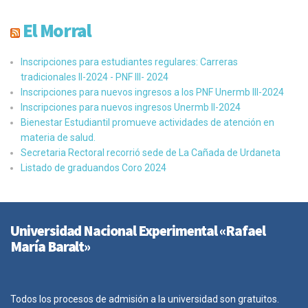
El Morral
Inscripciones para estudiantes regulares: Carreras
tradicionales II-2024 - PNF III- 2024
Inscripciones para nuevos ingresos a los PNF Unermb III-2024
Inscripciones para nuevos ingresos Unermb II-2024
Bienestar Estudiantil promueve actividades de atención en
materia de salud.
Secretaria Rectoral recorrió sede de La Cañada de Urdaneta
Listado de graduandos Coro 2024
Universidad Nacional Experimental «Rafael
María Baralt»
Todos los procesos de admisión a la universidad son gratuitos.