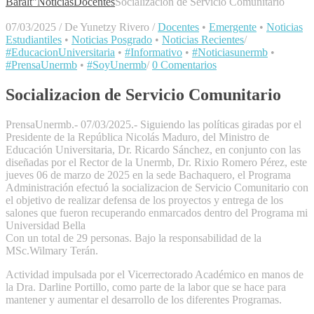
Baralt"
Noticias
Docentes
Socializacion de Servicio Comunitario
07/03/2025
/
De Yunetzy Rivero
/
Docentes
•
Emergente
•
Noticias
Estudiantiles
•
Noticias Posgrado
•
Noticias Recientes
/
#EducacionUniversitaria
•
#Informativo
•
#Noticiasunermb
•
#PrensaUnermb
•
#SoyUnermb
/
0 Comentarios
Socializacion de Servicio Comunitario
PrensaUnermb.- 07/03/2025.- Siguiendo las políticas giradas por el
Presidente de la República Nicolás Maduro, del Ministro de
Educación Universitaria, Dr. Ricardo Sánchez, en conjunto con las
diseñadas por el Rector de la Unermb, Dr. Rixio Romero Pérez, este
jueves 06 de marzo de 2025 en la sede Bachaquero, el Programa
Administración efectuó la socializacion de Servicio Comunitario con
el objetivo de realizar defensa de los proyectos y entrega de los
salones que fueron recuperando enmarcados dentro del Programa mi
Universidad Bella
Con un total de 29 personas. Bajo la responsabilidad de la
MSc.Wilmary Terán.
Actividad impulsada por el Vicerrectorado Académico en manos de
la Dra. Darline Portillo, como parte de la labor que se hace para
mantener y aumentar el desarrollo de los diferentes Programas.