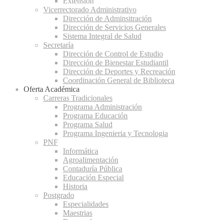
Extensión
Vicerrectorado Administrativo
Dirección de Adminsitración
Dirección de Servicios Generales
Sistema Integral de Salud
Secretaría
Dirección de Control de Estudio
Dirección de Bienestar Estudiantil
Dirección de Deportes y Recreación
Coordinación General de Biblioteca
Oferta Académica
Carreras Tradicionales
Programa Administración
Programa Educación
Programa Salud
Programa Ingenieria y Tecnologia
PNF
Informática
Agroalimentación
Contaduría Pública
Educación Especial
Historia
Postgrado
Especialidades
Maestrias