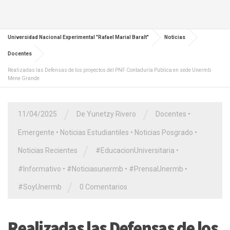
Universidad Nacional Experimental "Rafael Marial Baralt"
Noticias
Docentes
Realizadas las Defensas de los proyectos del PNF Contaduría Pública en sede Unermb
Mene Grande
/
/
11/04/2025
De Yunetzy Rivero
Docentes
•
Emergente
•
Noticias Estudiantiles
•
Noticias Posgrado
•
/
Noticias Recientes
#EducacionUniversitaria
•
#Informativo
•
#Noticiasunermb
•
#PrensaUnermb
•
/
#SoyUnermb
0 Comentarios
Realizadas las Defensas de los