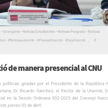
s
•
Emergente
•
Noticias Estudiantiles
•
Noticias Posgrado
•
Noticias
/
ivo
•
#Noticiasunermb
•
#PrensaUnermb
•
#SoyUnermb
0
tió de manera presencial al CNU
 políticas giradas por el Presidente de la República 
taria, Dr. Ricardo Sánchez, el Rector de la Unermb, Dr
al en la Sesión Ordinaria 002-2025 del Consejo Naci
te jueves 03 de abril.