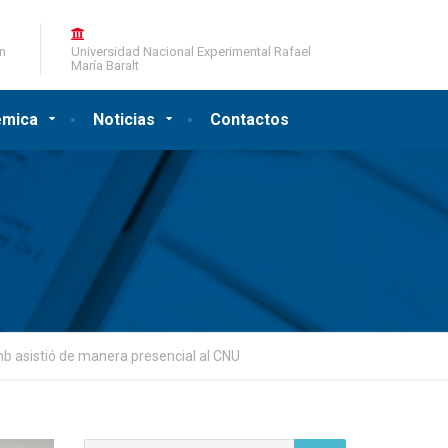
ón
Universidad Nacional Experimental Rafael
María Baralt
émica
Noticias
Contactos
b asistió de manera presencial al CNU