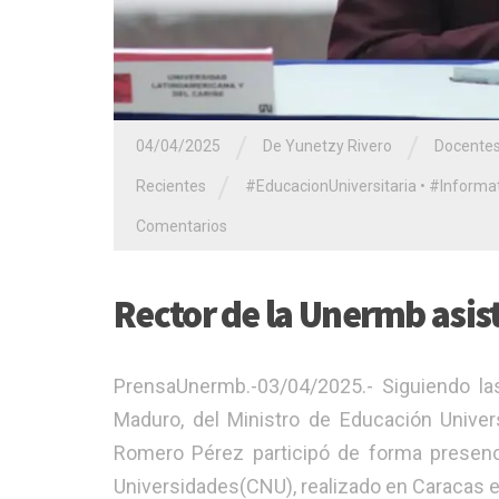
/
/
04/04/2025
De Yunetzy Rivero
Docente
/
Recientes
#EducacionUniversitaria
•
#Informat
Comentarios
Rector de la Unermb asis
PrensaUnermb.-03/04/2025.- Siguiendo las
Maduro, del Ministro de Educación Universi
Romero Pérez participó de forma presenci
Universidades(CNU), realizado en Caracas es