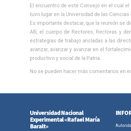
El encuentro de este Consejo en el cual el
tuvo lugar en la Universidad de las Ciencias
Es importante destacar, que la reunión se di
Allí, el cuerpo de Rectores, Rectoras y d
estrategias de trabajo ancladas a las direct
avanzar, avanzar y avanzar en el fortalecim
productivo y social de la Patria.
No se pueden hacer más comentarios en es
Universidad Nacional
INFO
Experimental «Rafael María
Baralt»
Autorid