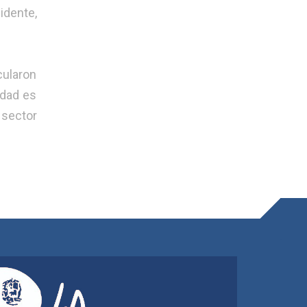
idente,
cularon
idad es
 sector