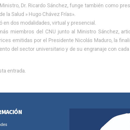
 Ministro, Dr. Ricardo Sánchez, funge también como pres
 de la Salud » Hugo Chávez Frías».
ó en dos modalidades, virtual y presencial.
emás miembros del CNU junto al Ministro Sánchez, arti
rices emitidas por el Presidente Nicolás Maduro, la final
iento del sector universitario y de su engranaje con cada
ta entrada.
RMACIÓN
ades