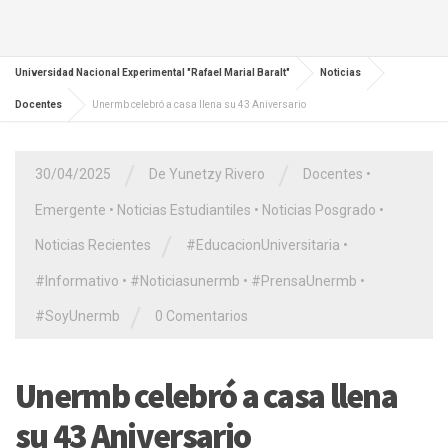
Universidad Nacional Experimental "Rafael Marial Baralt"
Noticias
Docentes
Unermb celebró a casa llena su 43 Aniversario
/
/
30/04/2025
De Yunetzy Rivero
Docentes
•
Emergente
•
Noticias Estudiantiles
•
Noticias Posgrado
•
/
Noticias Recientes
#EducacionUniversitaria
•
#Informativo
•
#Noticiasunermb
•
#PrensaUnermb
•
/
#SoyUnermb
0 Comentarios
Unermb celebró a casa llena
su 43 Aniversario