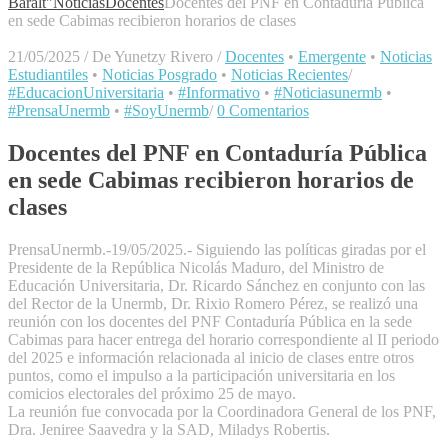
Baralt"
Noticias
Docentes
Docentes del PNF en Contaduría Pública
en sede Cabimas recibieron horarios de clases
21/05/2025
/
De Yunetzy Rivero
/
Docentes
•
Emergente
•
Noticias
Estudiantiles
•
Noticias Posgrado
•
Noticias Recientes
/
#EducacionUniversitaria
•
#Informativo
•
#Noticiasunermb
•
#PrensaUnermb
•
#SoyUnermb
/
0 Comentarios
Docentes del PNF en Contaduría Pública
en sede Cabimas recibieron horarios de
clases
PrensaUnermb.-19/05/2025.- Siguiendo las políticas giradas por el
Presidente de la República Nicolás Maduro, del Ministro de
Educación Universitaria, Dr. Ricardo Sánchez en conjunto con las
del Rector de la Unermb, Dr. Rixio Romero Pérez, se realizó una
reunión con los docentes del PNF Contaduría Pública en la sede
Cabimas para hacer entrega del horario correspondiente al II periodo
del 2025 e información relacionada al inicio de clases entre otros
puntos, como el impulso a la participación universitaria en los
comicios electorales del próximo 25 de mayo.
La reunión fue convocada por la Coordinadora General de los PNF,
Dra. Jeniree Saavedra y la SAD, Miladys Robertis.