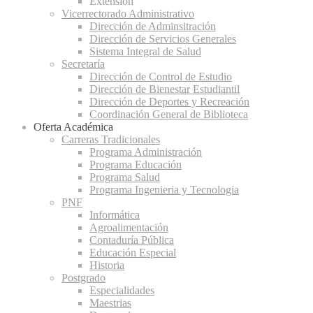
Extensión
Vicerrectorado Administrativo
Dirección de Adminsitración
Dirección de Servicios Generales
Sistema Integral de Salud
Secretaría
Dirección de Control de Estudio
Dirección de Bienestar Estudiantil
Dirección de Deportes y Recreación
Coordinación General de Biblioteca
Oferta Académica
Carreras Tradicionales
Programa Administración
Programa Educación
Programa Salud
Programa Ingenieria y Tecnologia
PNF
Informática
Agroalimentación
Contaduría Pública
Educación Especial
Historia
Postgrado
Especialidades
Maestrias