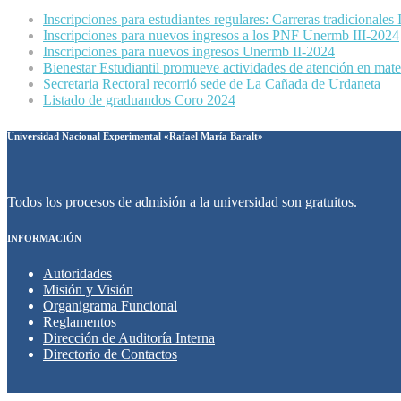
Inscripciones para estudiantes regulares: Carreras tradicionales
Inscripciones para nuevos ingresos a los PNF Unermb III-2024
Inscripciones para nuevos ingresos Unermb II-2024
Bienestar Estudiantil promueve actividades de atención en mater
Secretaria Rectoral recorrió sede de La Cañada de Urdaneta
Listado de graduandos Coro 2024
Universidad Nacional Experimental «Rafael María Baralt»
Todos los procesos de admisión a la universidad son gratuitos.
INFORMACIÓN
Autoridades
Misión y Visión
Organigrama Funcional
Reglamentos
Dirección de Auditoría Interna
Directorio de Contactos