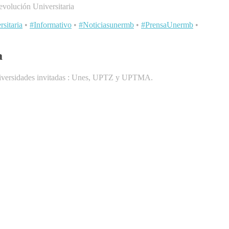
evolución Universitaria
sitaria
•
#Informativo
•
#Noticiasunermb
•
#PrensaUnermb
•
a
universidades invitadas : Unes, UPTZ y UPTMA.