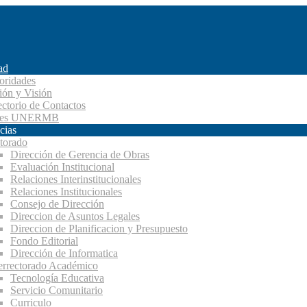
ad
oridades
ión y Visión
ectorio de Contactos
des UNERMB
cias
torado
Dirección de Gerencia de Obras
Evaluación Institucional
Relaciones Interinstitucionales
Relaciones Institucionales
Consejo de Dirección
Direccion de Asuntos Legales
Direccion de Planificacion y Presupuesto
Fondo Editorial
Dirección de Informatica
errectorado Académico
Tecnología Educativa
Servicio Comunitario
Curriculo