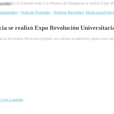
centes
En la Unermb sede Los Puertos de Altagracia se realizó Expo R
tudiantiles
•
Noticias Posgrado
•
Noticias Recientes
/
#EducacionUniver
ia se realizó Expo Revolución Universitari
 la Secretaría Rectoral exponen sus ofertas académicas junto a tres 
de Los Laureles