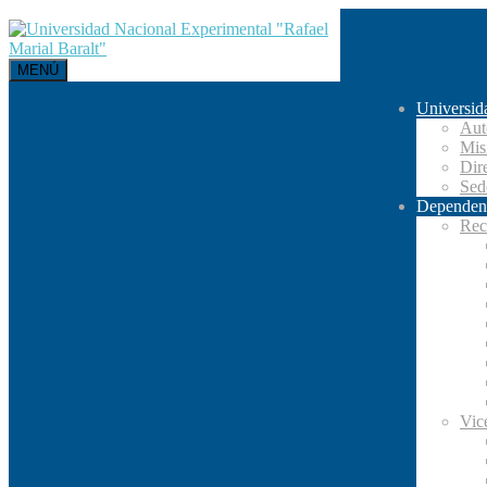
MENÚ
Universid
Aut
Mis
Dir
Se
Dependen
Rec
Vic