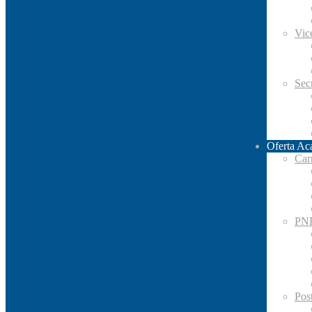
Vic
Secr
Oferta Ac
Car
PN
Pos