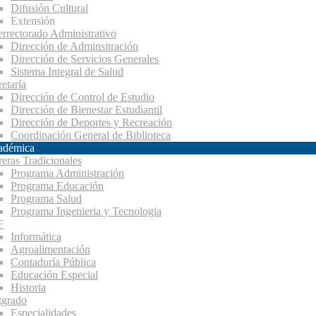
Difusión Cultural
Extensión
errectorado Administrativo
Dirección de Adminsitración
Dirección de Servicios Generales
Sistema Integral de Salud
etaría
Dirección de Control de Estudio
Dirección de Bienestar Estudiantil
Dirección de Deportes y Recreación
Coordinación General de Biblioteca
adémica
reras Tradicionales
Programa Administración
Programa Educación
Programa Salud
Programa Ingenieria y Tecnologia
F
Informática
Agroalimentación
Contaduría Pública
Educación Especial
Historia
tgrado
Especialidades