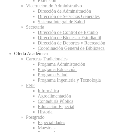
Extensión
Vicerrectorado Administrativo
Dirección de Adminsitración
Dirección de Servicios Generales
Sistema Integral de Salud
Secretaría
Dirección de Control de Estudio
Dirección de Bienestar Estudiantil
Dirección de Deportes y Recreación
Coordinación General de Biblioteca
Oferta Académica
Carreras Tradicionales
Programa Administración
Programa Educación
Programa Salud
Programa Ingenieria y Tecnologia
PNF
Informática
Agroalimentación
Contaduría Pública
Educación Especial
Historia
Postgrado
Especialidades
Maestrias