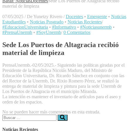
Baralt"
Noticias
Docentes
Sede Los Puertos de Altagracia recibió
material de limpieza
07/05/2025
/
De Yunetzy Rivero
/
Docentes
•
Emergente
•
Noticias
Estudiantiles
•
Noticias Posgrado
•
Noticias Recientes
/
#EducacionUniversitaria
•
#Informativo
•
#Noticiasunermb
•
#PrensaUnermb
•
#SoyUnermb
/
0 Comentarios
Sede Los Puertos de Altagracia recibió
material de limpieza
PrensaUnermb.-02/05/2025.- Siguiendo las políticas giradas por el
Presidente de la República Nicolás Maduro, del Ministro de
Educación Universitaria, Dr. Ricardo Sánchez en conjunto con las
del Rector de la Unermb, Dr. Rixio Romero Pérez, se realizó la
entrega de material de limpieza y pintura para la sede Unermb de
Los Puertos de Altagracia en el municipio Miranda.
La intención es mantener el inventario de artículos para el aseo y
orden de los espacios.
No se pueden hacer más comentarios en esta entrada.
Buscar:
Noticias Recientes