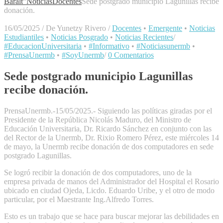
Baralt"
Noticias
Docentes
Sede postgrado municipio Lagunillas recibe
donación.
16/05/2025
/
De Yunetzy Rivero
/
Docentes
•
Emergente
•
Noticias
Estudiantiles
•
Noticias Posgrado
•
Noticias Recientes
/
#EducacionUniversitaria
•
#Informativo
•
#Noticiasunermb
•
#PrensaUnermb
•
#SoyUnermb
/
0 Comentarios
Sede postgrado municipio Lagunillas
recibe donación.
PrensaUnermb.-15/05/2025.- Siguiendo las políticas giradas por el
Presidente de la República Nicolás Maduro, del Ministro de
Educación Universitaria, Dr. Ricardo Sánchez en conjunto con las
del Rector de la Unermb, Dr. Rixio Romero Pérez, este miércoles 14
de mayo, la Unermb recibe donación de dos computadores en sede
postgrado Lagunillas.
Se logró recibir la donación de dos computadores, uno de la
empresa privada de manos del Administrador del Hospital el Rosario
ubicado en ciudad Ojeda, Licdo. Eduardo Uribe, y el otro de modo
particular, por el Maestrante Ing.Alfredo Torres.
Esto es un trabajo que se hace para buscar mejorar las debilidades en