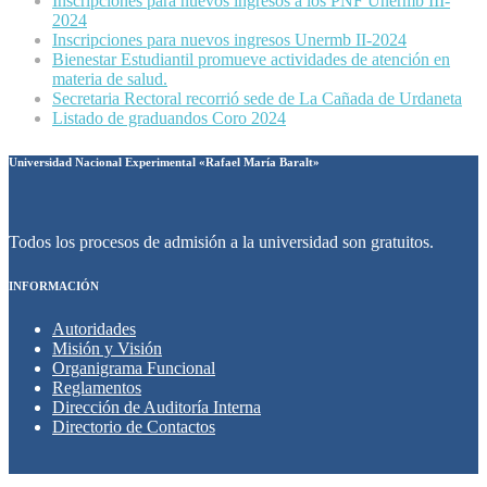
Inscripciones para nuevos ingresos a los PNF Unermb III-
2024
Inscripciones para nuevos ingresos Unermb II-2024
Bienestar Estudiantil promueve actividades de atención en
materia de salud.
Secretaria Rectoral recorrió sede de La Cañada de Urdaneta
Listado de graduandos Coro 2024
Universidad Nacional Experimental «Rafael María Baralt»
Todos los procesos de admisión a la universidad son gratuitos.
INFORMACIÓN
Autoridades
Misión y Visión
Organigrama Funcional
Reglamentos
Dirección de Auditoría Interna
Directorio de Contactos