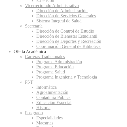
Extensión
Vicerrectorado Administrativo
Dirección de Adminsitración
Dirección de Servicios Generales
Sistema Integral de Salud
Secretaría
Dirección de Control de Estudio
Dirección de Bienestar Estudiantil
Dirección de Deportes y Recreación
Coordinación General de Biblioteca
Oferta Académica
Carreras Tradicionales
Programa Administración
Programa Educación
Programa Salud
Programa Ingenieria y Tecnologia
PNF
Informática
Agroalimentación
Contaduría Pública
Educación Especial
Historia
Postgrado
Especialidades
Maestrias