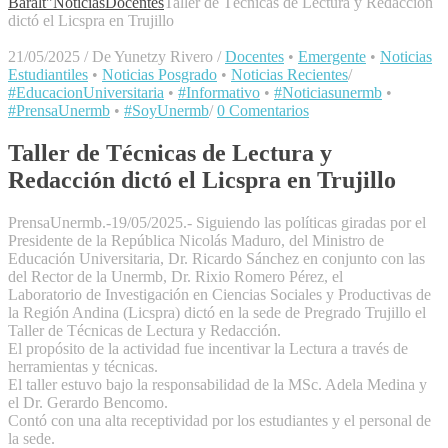
Baralt"
Noticias
Docentes
Taller de Técnicas de Lectura y Redacción
dictó el Licspra en Trujillo
21/05/2025
/
De Yunetzy Rivero
/
Docentes
•
Emergente
•
Noticias
Estudiantiles
•
Noticias Posgrado
•
Noticias Recientes
/
#EducacionUniversitaria
•
#Informativo
•
#Noticiasunermb
•
#PrensaUnermb
•
#SoyUnermb
/
0 Comentarios
Taller de Técnicas de Lectura y
Redacción dictó el Licspra en Trujillo
PrensaUnermb.-19/05/2025.- Siguiendo las políticas giradas por el
Presidente de la República Nicolás Maduro, del Ministro de
Educación Universitaria, Dr. Ricardo Sánchez en conjunto con las
del Rector de la Unermb, Dr. Rixio Romero Pérez, el
Laboratorio de Investigación en Ciencias Sociales y Productivas de
la Región Andina (Licspra) dictó en la sede de Pregrado Trujillo el
Taller de Técnicas de Lectura y Redacción.
El propósito de la actividad fue incentivar la Lectura a través de
herramientas y técnicas.
El taller estuvo bajo la responsabilidad de la MSc. Adela Medina y
el Dr. Gerardo Bencomo.
Contó con una alta receptividad por los estudiantes y el personal de
la sede.