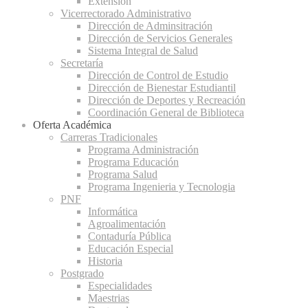
Extensión
Vicerrectorado Administrativo
Dirección de Adminsitración
Dirección de Servicios Generales
Sistema Integral de Salud
Secretaría
Dirección de Control de Estudio
Dirección de Bienestar Estudiantil
Dirección de Deportes y Recreación
Coordinación General de Biblioteca
Oferta Académica
Carreras Tradicionales
Programa Administración
Programa Educación
Programa Salud
Programa Ingenieria y Tecnologia
PNF
Informática
Agroalimentación
Contaduría Pública
Educación Especial
Historia
Postgrado
Especialidades
Maestrias