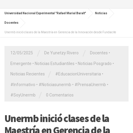
Universidad Nacional Experimental "Rafael Marial Baralt"
Noticias
Docentes
Unermb inició clases de la Maestría en Gerencia de la Innovación desde Fundacite
/
/
12/05/2025
De Yunetzy Rivero
Docentes
•
Emergente
•
Noticias Estudiantiles
•
Noticias Posgrado
•
/
Noticias Recientes
#EducacionUniversitaria
•
#Informativo
•
#Noticiasunermb
•
#PrensaUnermb
•
/
#SoyUnermb
0 Comentarios
Unermb inició clases de la
Maestría en Gerencia de la