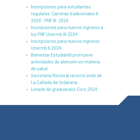
Inscripciones para estudiantes
regulares: Carreras tradicionales II-
2024 - PNF III- 2024
Inscripciones para nuevos ingresos a
los PNF Unermb III-2024
Inscripciones para nuevos ingresos
Unermb II-2024
Bienestar Estudiantil promueve
actividades de atención en materia
de salud.
Secretaria Rectoral recorrió sede de
La Cañada de Urdaneta
Listado de graduandos Coro 2024