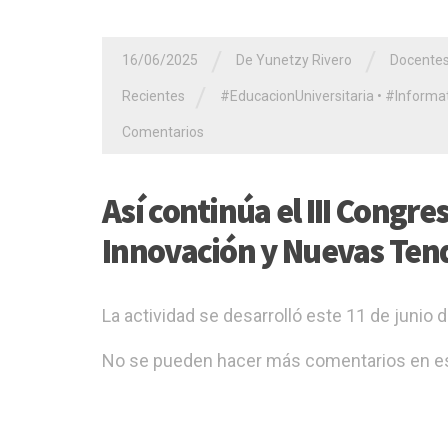
/
/
16/06/2025
De Yunetzy Rivero
Docente
/
Recientes
#EducacionUniversitaria
•
#Informat
Comentarios
Así continúa el III Congre
Innovación y Nuevas Tend
La actividad se desarrolló este 11 de junio 
No se pueden hacer más comentarios en es