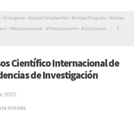
s
•
Emergente
•
Noticias Estudiantiles
•
Noticias Posgrado
•
Noticias
/
ivo
•
#Noticiasunermb
•
#PrensaUnermb
•
#SoyUnermb
0
sos Científico Internacional de
encias de Investigación
de 2025.
ta entrada.