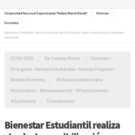
Universidad Nacional Experimental "Rafael Marial Baralt"
Noticias
Docentes
Bienestar Estudiantil realiza charla de sensibilización sobre salud mental y bienestar
emocional
/
/
27/06/2025
De Yunetzy Rivero
Docentes
•
Emergente
•
Noticias Estudiantiles
•
Noticias Posgrado
•
/
Noticias Recientes
#EducacionUniversitaria
•
#Informativo
•
#Noticiasunermb
•
#PrensaUnermb
•
/
#SoyUnermb
0 Comentarios
Bienestar Estudiantil realiza