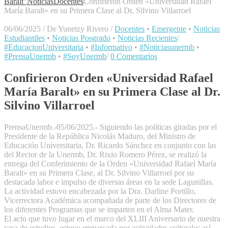
Baralt"
Noticias
Docentes
Confirieron Orden «Universidad Rafael
María Baralt» en su Primera Clase al Dr. Silvino Villarroel
06/06/2025
/
De Yunetzy Rivero
/
Docentes
•
Emergente
•
Noticias
Estudiantiles
•
Noticias Posgrado
•
Noticias Recientes
/
#EducacionUniversitaria
•
#Informativo
•
#Noticiasunermb
•
#PrensaUnermb
•
#SoyUnermb
/
0 Comentarios
Confirieron Orden «Universidad Rafael
María Baralt» en su Primera Clase al Dr.
Silvino Villarroel
PrensaUnermb.-05/06/2025.- Siguiendo las políticas giradas por el
Presidente de la República Nicolás Maduro, del Ministro de
Educación Universitaria, Dr. Ricardo Sánchez en conjunto con las
del Rector de la Unermb, Dr. Rixio Romero Pérez, se realizó la
entrega del Conferimiento de la Orden «Universidad Rafael María
Baralt» en su Primera Clase, al Dr. Silvino Villarroel por su
destacada labor e impulso de diversas áreas en la sede Lagunillas.
La actividad estuvo encabezada por la Dra. Darline Portillo,
Vicerrectora Académica acompañada de parte de los Directores de
los diferentes Programas que se imparten en el Alma Mater.
El acto que tuvo lugar en el marco del XLIII Aniversario de nuestra
casa de estudios, estuvo enmarcada por actividades culturales así