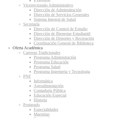
Extensión
Vicerrectorado Administrativo
Dirección de Adminsitración
Dirección de Servicios Generales
Sistema Integral de Salud
Secretaría
Dirección de Control de Estudio
Dirección de Bienestar Estudiantil
Dirección de Deportes y Recreación
Coordinación General de Biblioteca
Oferta Académica
Carreras Tradicionales
Programa Administración
Programa Educación
Programa Salud
Programa Ingenieria y Tecnologia
PNF
Informática
Agroalimentación
Contaduría Pública
Educación Especial
Historia
Postgrado
Especialidades
Maestrias