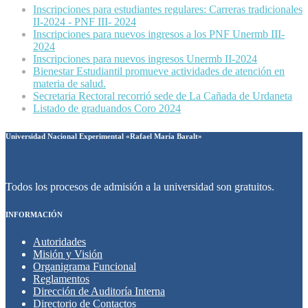
Inscripciones para estudiantes regulares: Carreras tradicionales
II-2024 - PNF III- 2024
Inscripciones para nuevos ingresos a los PNF Unermb III-
2024
Inscripciones para nuevos ingresos Unermb II-2024
Bienestar Estudiantil promueve actividades de atención en
materia de salud.
Secretaria Rectoral recorrió sede de La Cañada de Urdaneta
Listado de graduandos Coro 2024
Universidad Nacional Experimental «Rafael María Baralt»
Todos los procesos de admisión a la universidad son gratuitos.
INFORMACIÓN
Autoridades
Misión y Visión
Organigrama Funcional
Reglamentos
Dirección de Auditoría Interna
Directorio de Contactos