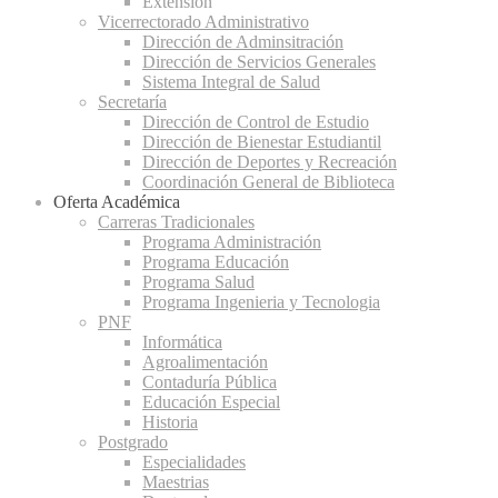
Extensión
Vicerrectorado Administrativo
Dirección de Adminsitración
Dirección de Servicios Generales
Sistema Integral de Salud
Secretaría
Dirección de Control de Estudio
Dirección de Bienestar Estudiantil
Dirección de Deportes y Recreación
Coordinación General de Biblioteca
Oferta Académica
Carreras Tradicionales
Programa Administración
Programa Educación
Programa Salud
Programa Ingenieria y Tecnologia
PNF
Informática
Agroalimentación
Contaduría Pública
Educación Especial
Historia
Postgrado
Especialidades
Maestrias