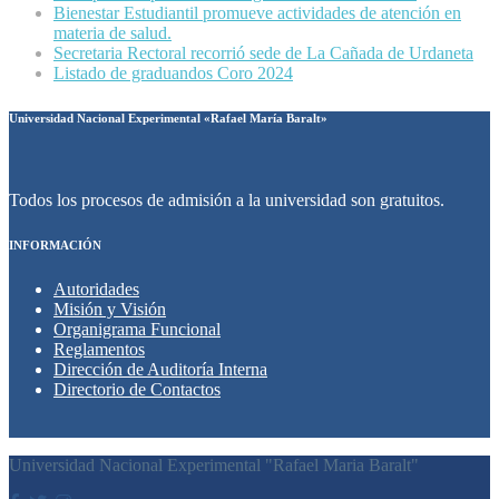
Bienestar Estudiantil promueve actividades de atención en
materia de salud.
Secretaria Rectoral recorrió sede de La Cañada de Urdaneta
Listado de graduandos Coro 2024
Universidad Nacional Experimental «Rafael María Baralt»
Todos los procesos de admisión a la universidad son gratuitos.
INFORMACIÓN
Autoridades
Misión y Visión
Organigrama Funcional
Reglamentos
Dirección de Auditoría Interna
Directorio de Contactos
Universidad Nacional Experimental "Rafael Maria Baralt"