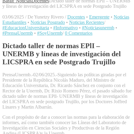
Baralt"
Noticias
Docentes
Dictado taller de normas EPlI – UNERMB
y líneas de investigación del LICSPRA en sede Postgrado Trujillo
03/06/2025
/
De Yunetzy Rivero
/
Docentes
•
Emergente
•
Noticias
Estudiantiles
•
Noticias Posgrado
•
Noticias Recientes
/
#EducacionUniversitaria
•
#Informativo
•
#Noticiasunermb
•
#PrensaUnermb
•
#SoyUnermb
/
0 Comentarios
Dictado taller de normas EPlI –
UNERMB y líneas de investigación del
LICSPRA en sede Postgrado Trujillo
PrensaUnermb.-02/06/2025.-Siguiendo las políticas giradas por el
Presidente de la República Nicolás Maduro, del Ministro de
Educación Universitaria, Dr. Ricardo Sánchez en conjunto con el
Rector de la Unermb, Dr. Rixio Romero Pérez, el pasado sábado fue
dictado taller de normas EPll- UNERMB y líneas de investigación
del LICSPRA en sede postgrado Trujillo, por los Doctores Joffred
Linares y Martin Albarrán.
Con el propósito de dar a conocer las normas para la elaboración de
informes, así como también conocer las Líneas del Laboratorio de
Investigación en Ciencias Sociales y Productivas de la Región
Andina (LICSPRA)y la Unermb.