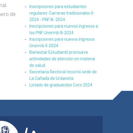
nal.
Inscripciones para estudiantes
regulares: Carreras tradicionales II-
mero de
2024 - PNF III- 2024
Inscripciones para nuevos ingresos a
los PNF Unermb III-2024
Inscripciones para nuevos ingresos
Unermb II-2024
Bienestar Estudiantil promueve
actividades de atención en materia
de salud.
Secretaria Rectoral recorrió sede de
La Cañada de Urdaneta
Listado de graduandos Coro 2024