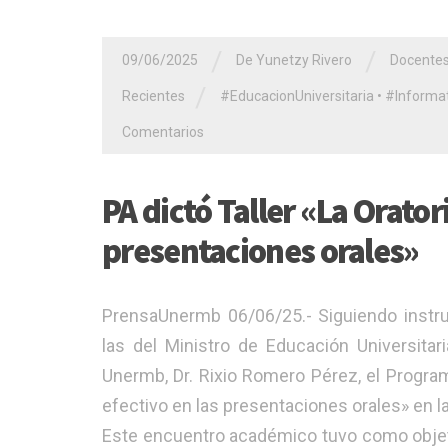
/
/
09/06/2025
De Yunetzy Rivero
Docente
/
Recientes
#EducacionUniversitaria
•
#Informat
Comentarios
PA dictó Taller «La Orator
presentaciones orales»
PrensaUnermb 06/06/25.- Siguiendo instr
las del Ministro de Educación Universitar
Unermb, Dr. Rixio Romero Pérez, el Program
efectivo en las presentaciones orales» en l
Este encuentro académico tuvo como objeti