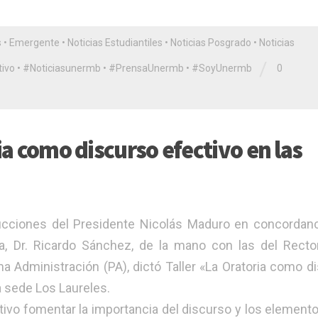
s
•
Emergente
•
Noticias Estudiantiles
•
Noticias Posgrado
•
Noticias
/
ivo
•
#Noticiasunermb
•
#PrensaUnermb
•
#SoyUnermb
0
ia como discurso efectivo en las
ucciones del Presidente Nicolás Maduro en concordan
ia, Dr. Ricardo Sánchez, de la mano con las del Recto
a Administración (PA), dictó Taller «La Oratoria como d
a sede Los Laureles.
vo fomentar la importancia del discurso y los elemento