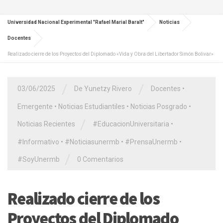
Universidad Nacional Experimental "Rafael Marial Baralt"
Noticias
Docentes
Realizado cierre de los Proyectos del Diplomado «Vida y Obra del Libertador Simón Bolivar»
/
/
03/06/2025
De Yunetzy Rivero
Docentes
•
Emergente
•
Noticias Estudiantiles
•
Noticias Posgrado
•
/
Noticias Recientes
#EducacionUniversitaria
•
#Informativo
•
#Noticiasunermb
•
#PrensaUnermb
•
/
#SoyUnermb
0 Comentarios
Realizado cierre de los
Proyectos del Diplomado