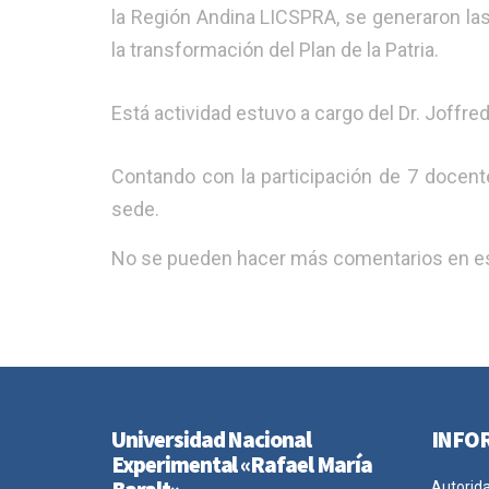
la Región Andina LICSPRA, se generaron las
la transformación del Plan de la Patria.
Está actividad estuvo a cargo del Dr. Joffred 
Contando con la participación de 7 docente
sede.
No se pueden hacer más comentarios en es
Universidad Nacional
INFO
Experimental «Rafael María
Autorid