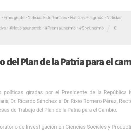
s
•
Emergente
•
Noticias Estudiantiles
•
Noticias Posgrado
•
Noticias
/
ivo
•
#Noticiasunermb
•
#PrensaUnermb
•
#SoyUnermb
0
 del Plan de la Patria para el ca
 políticas giradas por el Presidente de la República 
ria, Dr. Ricardo Sánchez el Dr. Rixio Romero Pérez, Recto
as de Trabajo del Plan de la Patria para el Cambio.
Laboratorio de Investigación en Ciencias Sociales y Product