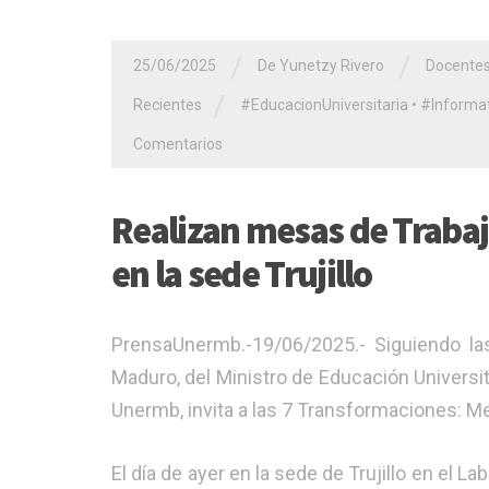
/
/
25/06/2025
De Yunetzy Rivero
Docente
/
Recientes
#EducacionUniversitaria
•
#Informat
Comentarios
Realizan mesas de Trabajo
en la sede Trujillo
PrensaUnermb.-19/06/2025.- Siguiendo las
Maduro, del Ministro de Educación Universita
Unermb, invita a las 7 Transformaciones: Mes
El día de ayer en la sede de Trujillo en el 