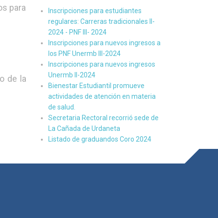
os para
Inscripciones para estudiantes
regulares: Carreras tradicionales II-
2024 - PNF III- 2024
Inscripciones para nuevos ingresos a
los PNF Unermb III-2024
Inscripciones para nuevos ingresos
Unermb II-2024
o de la
Bienestar Estudiantil promueve
actividades de atención en materia
de salud.
Secretaria Rectoral recorrió sede de
La Cañada de Urdaneta
Listado de graduandos Coro 2024