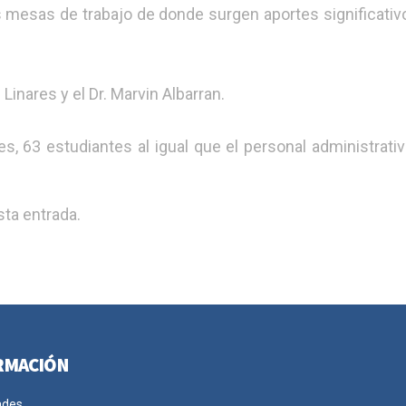
 mesas de trabajo de donde surgen aportes significativ
Linares y el Dr. Marvin Albarran.
s, 63 estudiantes al igual que el personal administrativ
ta entrada.
RMACIÓN
ades