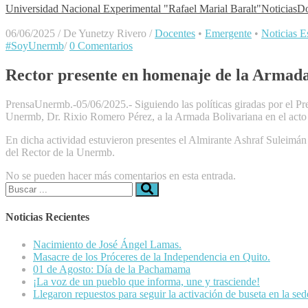
Universidad Nacional Experimental "Rafael Marial Baralt"
Noticias
Do
06/06/2025
/
De Yunetzy Rivero
/
Docentes
•
Emergente
•
Noticias Es
#SoyUnermb
/
0 Comentarios
Rector presente en homenaje de la Armada 
PrensaUnermb.-05/06/2025.- Siguiendo las políticas giradas por el Pr
Unermb, Dr. Rixio Romero Pérez, a la Armada Bolivariana en el acto 
En dicha actividad estuvieron presentes el Almirante Ashraf Suleimá
del Rector de la Unermb.
No se pueden hacer más comentarios en esta entrada.
Buscar:
Noticias Recientes
Nacimiento de José Ángel Lamas.
Masacre de los Próceres de la Independencia en Quito.
01 de Agosto: Día de la Pachamama
¡La voz de un pueblo que informa, une y trasciende!
Llegaron repuestos para seguir la activación de buseta en la se