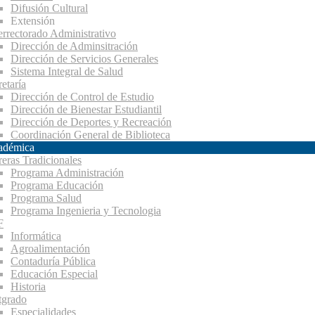
Difusión Cultural
Extensión
errectorado Administrativo
Dirección de Adminsitración
Dirección de Servicios Generales
Sistema Integral de Salud
etaría
Dirección de Control de Estudio
Dirección de Bienestar Estudiantil
Dirección de Deportes y Recreación
Coordinación General de Biblioteca
adémica
reras Tradicionales
Programa Administración
Programa Educación
Programa Salud
Programa Ingenieria y Tecnologia
F
Informática
Agroalimentación
Contaduría Pública
Educación Especial
Historia
tgrado
Especialidades