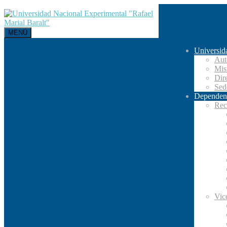
MENÚ
Universid
Aut
Mis
Dir
Se
Dependen
Rec
Vic