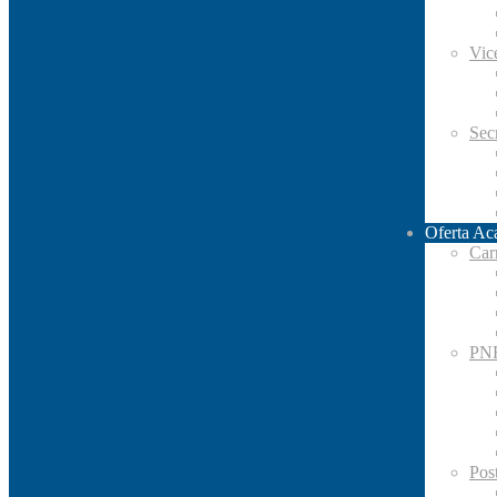
Vic
Secr
Oferta Ac
Car
PN
Pos