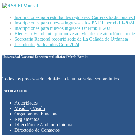
El Morral
Inscripciones para estudiantes regulares: Carreras tradicionales
Inscripciones para nuevos ingresos a los PNF Unermb III-2024
Inscripciones para nuevos ingresos Unermb II-2024
Bienestar Estudiantil promueve actividades de atención en mater
Secretaria Rectoral recorrió sede de La Cañada de Urdaneta
Listado de graduandos Coro 2024
Universidad Nacional Experimental «Rafael María Baralt»
Todos los procesos de admisión a la universidad son gratuitos.
INFORMACIÓN
Autoridades
Misión y Visión
Organigrama Funcional
Reglamentos
Dirección de Auditoría Interna
Directorio de Contactos