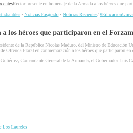
centes
Rector presente en homenaje de la Armada a los héroes que part
tudiantiles
•
Noticias Posgrado
•
Noticias Recientes
/
#EducacionUniver
a los héroes que participaron en el Forzam
esidente de la República Nicolás Maduro, del Ministro de Educación Uni
de Ofrenda Floral en conmemoración a los héroes que participaron en 
n Gutiérrez, Comandante General de la Armanda; el Gobernador Luis Ca
de Los Laureles