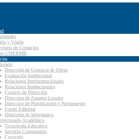
ad
oridades
ión y Visión
ectorio de Contactos
des UNERMB
cias
torado
Dirección de Gerencia de Obras
Evaluación Institucional
Relaciones Interinstitucionales
Relaciones Institucionales
Consejo de Dirección
Direccion de Asuntos Legales
Direccion de Planificacion y Presupuesto
Fondo Editorial
Dirección de Informatica
errectorado Académico
Tecnología Educativa
Servicio Comunitario
Curriculo