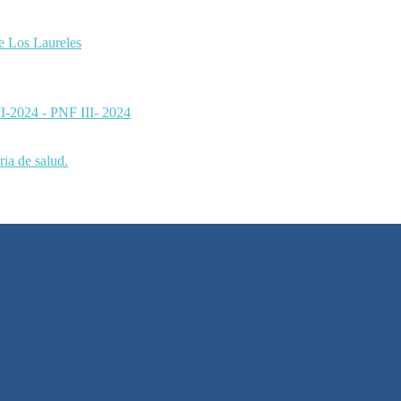
de Los Laureles
 II-2024 - PNF III- 2024
ia de salud.