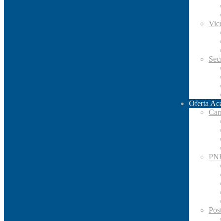
Vic
Secr
Oferta Ac
Car
PN
Pos