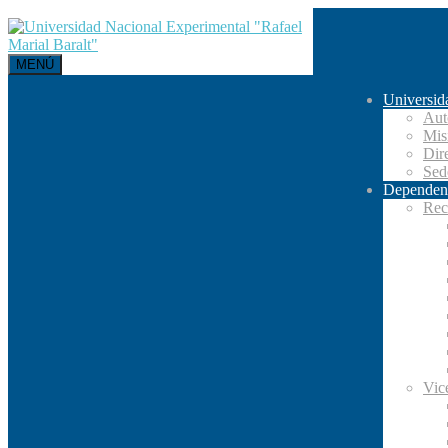
MENÚ
Universid
Aut
Mis
Dir
Se
Dependen
Rec
Vic