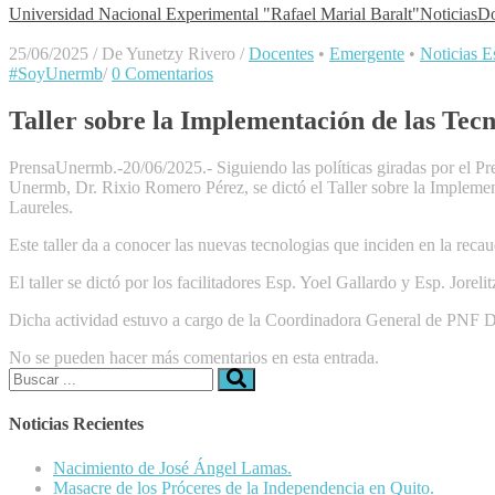
Universidad Nacional Experimental "Rafael Marial Baralt"
Noticias
Do
25/06/2025
/
De Yunetzy Rivero
/
Docentes
•
Emergente
•
Noticias Es
#SoyUnermb
/
0 Comentarios
Taller sobre la Implementación de las Tec
PrensaUnermb.-20/06/2025.- Siguiendo las políticas giradas por el Pr
Unermb, Dr. Rixio Romero Pérez, se dictó el Taller sobre la Impleme
Laureles.
Este taller da a conocer las nuevas tecnologias que inciden en la reca
El taller se dictó por los facilitadores Esp. Yoel Gallardo y Esp. Jorelit
Dicha actividad estuvo a cargo de la Coordinadora General de PNF Dr
No se pueden hacer más comentarios en esta entrada.
Buscar:
Noticias Recientes
Nacimiento de José Ángel Lamas.
Masacre de los Próceres de la Independencia en Quito.