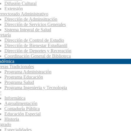
Difusión Cultural
Extensión
errectorado Administrativo
Dirección de Adminsitración
Dirección de Servicios Generales
Sistema Integral de Salud
etaría
Dirección de Control de Estudio
Dirección de Bienestar Estudiantil
Dirección de Deportes y Recreación
Coordinación General de Biblioteca
adémica
reras Tradicionales
Programa Administración
Programa Educación
Programa Salud
Programa Ingenieria y Tecnologia
F
Informática
Agroalimentación
Contaduría Pública
Educación Especial
Historia
tgrado
Especialidades