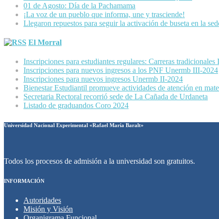
01 de Agosto: Día de la Pachamama
¡La voz de un pueblo que informa, une y trasciende!
Llegaron repuestos para seguir la activación de buseta en la se
El Morral
Inscripciones para estudiantes regulares: Carreras tradicionales
Inscripciones para nuevos ingresos a los PNF Unermb III-2024
Inscripciones para nuevos ingresos Unermb II-2024
Bienestar Estudiantil promueve actividades de atención en mater
Secretaria Rectoral recorrió sede de La Cañada de Urdaneta
Listado de graduandos Coro 2024
Universidad Nacional Experimental «Rafael María Baralt»
Todos los procesos de admisión a la universidad son gratuitos.
INFORMACIÓN
Autoridades
Misión y Visión
Organigrama Funcional