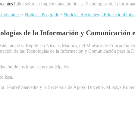
centes
Taller sobre la Implementación de las Tecnologías de la Inform
tudiantiles
•
Noticias Posgrado
•
Noticias Recientes
/
#EducacionUniver
nologías de la Información y Comunicación e
esidente de la República Nicolás Maduro, del Ministro de Educación Uni
ntación de las Tecnologías de la Información y Comunicación para la D
udación de los impuestos municipales.
ze Isea.
a. Jenireé Saavedra y la Secretaria de Apoyo Docente, Miladys Robert