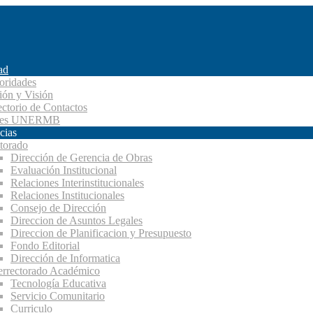
ad
oridades
ión y Visión
ectorio de Contactos
des UNERMB
cias
torado
Dirección de Gerencia de Obras
Evaluación Institucional
Relaciones Interinstitucionales
Relaciones Institucionales
Consejo de Dirección
Direccion de Asuntos Legales
Direccion de Planificacion y Presupuesto
Fondo Editorial
Dirección de Informatica
errectorado Académico
Tecnología Educativa
Servicio Comunitario
Curriculo