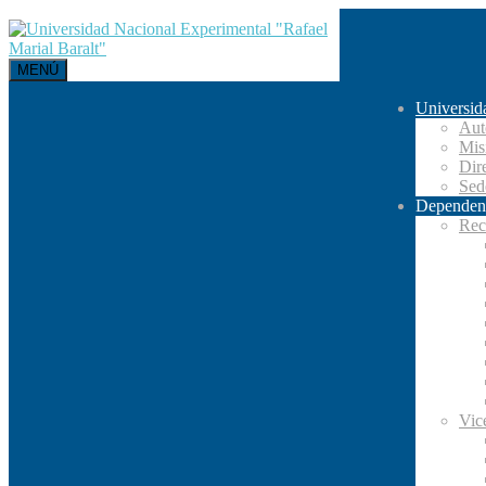
MENÚ
Universid
Aut
Mis
Dir
Se
Dependen
Rec
Vic