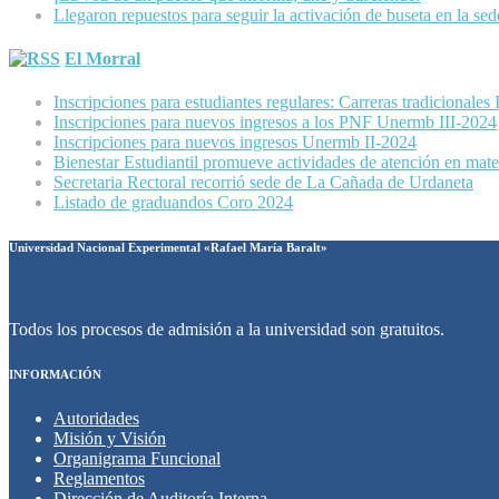
Llegaron repuestos para seguir la activación de buseta en la se
El Morral
Inscripciones para estudiantes regulares: Carreras tradicionales
Inscripciones para nuevos ingresos a los PNF Unermb III-2024
Inscripciones para nuevos ingresos Unermb II-2024
Bienestar Estudiantil promueve actividades de atención en mater
Secretaria Rectoral recorrió sede de La Cañada de Urdaneta
Listado de graduandos Coro 2024
Universidad Nacional Experimental «Rafael María Baralt»
Todos los procesos de admisión a la universidad son gratuitos.
INFORMACIÓN
Autoridades
Misión y Visión
Organigrama Funcional
Reglamentos
Dirección de Auditoría Interna