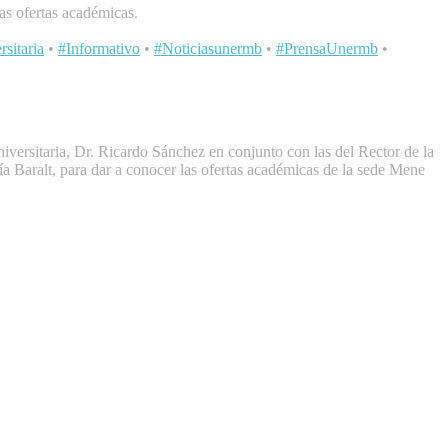
as ofertas académicas.
sitaria
•
#Informativo
•
#Noticiasunermb
•
#PrensaUnermb
•
versitaria, Dr. Ricardo Sánchez en conjunto con las del Rector de la
a Baralt, para dar a conocer las ofertas académicas de la sede Mene