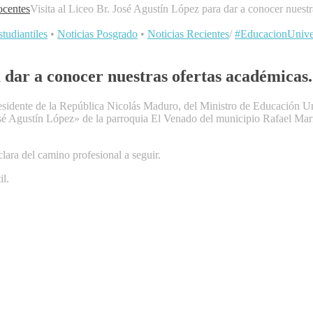
centes
Visita al Liceo Br. José Agustín López para dar a conocer nuestr
tudiantiles
•
Noticias Posgrado
•
Noticias Recientes
/
#EducacionUniver
a dar a conocer nuestras ofertas académicas.
esidente de la República Nicolás Maduro, del Ministro de Educación Uni
osé Agustín López» de la parroquia El Venado del municipio Rafael Marí
clara del camino profesional a seguir.
il.