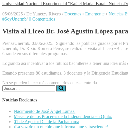
Universidad Nacional Experimental "Rafael Marial Baralt"
Noticias
Do
05/06/2025
/
De Yunetzy Rivero
/
Docentes
•
Emergente
•
Noticias Es
#SoyUnermb
/
0 Comentarios
Visita al Liceo Br. José Agustín López par
PrensaUnermb.-03/06/2025.- Siguiendo las políticas giradas por el Pr
Unermb, Dr. Rixio Romero Pérez, se realizó la visita al Liceo «Br. J
Grande en sus diferentes programas.
Logrando asi incentivar a los futuros bachilleres a tener una idea más 
Estando presentes 80 estudiantes, 3 docentes y la Dirigencia Estudiant
No se pueden hacer más comentarios en esta entrada.
Buscar:
Noticias Recientes
Nacimiento de José Ángel Lamas.
Masacre de los Próceres de la Independencia en Quito.
01 de Agosto: Día de la Pachamama
¡La voz de un pueblo que informa, une y trasciende!