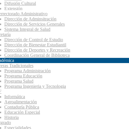
Difusión Cultural
Extensión
errectorado Administrativo
Dirección de Adminsitración
Dirección de Servicios Generales
Sistema Integral de Salud
etaría
Dirección de Control de Estudio
Dirección de Bienestar Estudiantil
Dirección de Deportes y Recreación
Coordinación General de Biblioteca
adémica
reras Tradicionales
Programa Administración
Programa Educación
Programa Salud
Programa Ingenieria y Tecnologia
F
Informática
Agroalimentación
Contaduría Pública
Educación Especial
Historia
tgrado
Especialidades