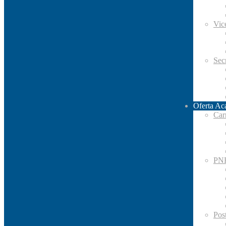
Vic
Secr
Oferta Ac
Car
PN
Pos