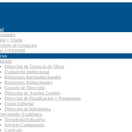
ad
oridades
ión y Visión
ectorio de Contactos
des UNERMB
cias
torado
Dirección de Gerencia de Obras
Evaluación Institucional
Relaciones Interinstitucionales
Relaciones Institucionales
Consejo de Dirección
Direccion de Asuntos Legales
Direccion de Planificacion y Presupuesto
Fondo Editorial
Dirección de Informatica
errectorado Académico
Tecnología Educativa
Servicio Comunitario
Curriculo