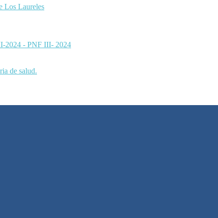
de Los Laureles
 II-2024 - PNF III- 2024
ia de salud.