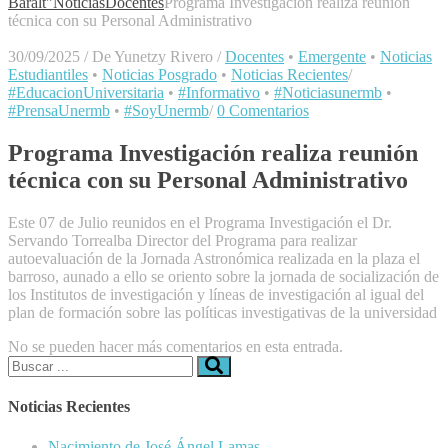
Baralt"
Noticias
Docentes
Programa Investigación realiza reunión
técnica con su Personal Administrativo
30/09/2025
/
De Yunetzy Rivero
/
Docentes
•
Emergente
•
Noticias
Estudiantiles
•
Noticias Posgrado
•
Noticias Recientes
/
#EducacionUniversitaria
•
#Informativo
•
#Noticiasunermb
•
#PrensaUnermb
•
#SoyUnermb
/
0 Comentarios
Programa Investigación realiza reunión
técnica con su Personal Administrativo
Este 07 de Julio reunidos en el Programa Investigación el Dr.
Servando Torrealba Director del Programa para realizar
autoevaluación de la Jornada Astronómica realizada en la plaza el
barroso, aunado a ello se oriento sobre la jornada de socialización de
los Institutos de investigación y líneas de investigación al igual del
plan de formación sobre las políticas investigativas de la universidad
No se pueden hacer más comentarios en esta entrada.
Buscar:
Noticias Recientes
Nacimiento de José Ángel Lamas.