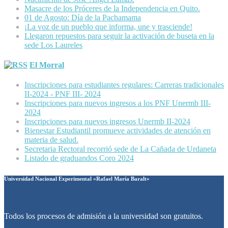
Masacre de los Próceres de la Independencia en Quito.
01 de Agosto: Día de la Pachamama
¡La voz de un pueblo que informa, une y trasciende!
Llegaron repuestos para seguir la activación de buseta en la
sede Los Laureles
El Morral
Inscripciones para estudiantes regulares: Carreras tradicionales
II-2024 - PNF III- 2024
Inscripciones para nuevos ingresos a los PNF Unermb III-
2024
Inscripciones para nuevos ingresos Unermb II-2024
Bienestar Estudiantil promueve actividades de atención en
materia de salud.
Secretaria Rectoral recorrió sede de La Cañada de Urdaneta
Listado de graduandos Coro 2024
Universidad Nacional Experimental «Rafael María Baralt»
Todos los procesos de admisión a la universidad son gratuitos.