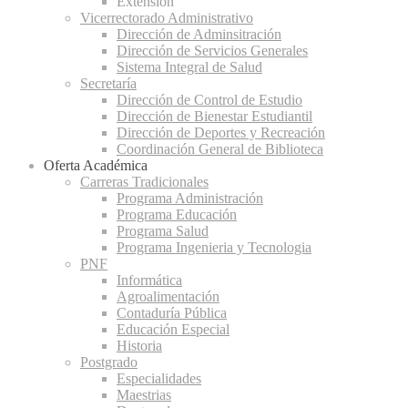
Extensión
Vicerrectorado Administrativo
Dirección de Adminsitración
Dirección de Servicios Generales
Sistema Integral de Salud
Secretaría
Dirección de Control de Estudio
Dirección de Bienestar Estudiantil
Dirección de Deportes y Recreación
Coordinación General de Biblioteca
Oferta Académica
Carreras Tradicionales
Programa Administración
Programa Educación
Programa Salud
Programa Ingenieria y Tecnologia
PNF
Informática
Agroalimentación
Contaduría Pública
Educación Especial
Historia
Postgrado
Especialidades
Maestrias