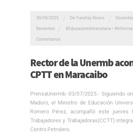
/
/
30/09/2025
De Yunetzy Rivero
Docente
/
Recientes
#EducacionUniversitaria
•
#Informat
Comentarios
Rector de la Unermb aco
CPTT en Maracaibo
PrensaUnermb.-03/07/2025.- Siguiendo orie
Maduro, el Ministro de Educación Universi
Romero Pérez, acompañó este jueves 0
Trabajadores y Trabajadoras(CCTT) integra
Centro Petrolero.