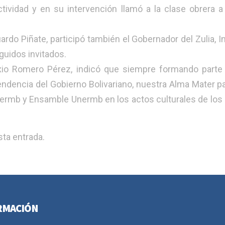
tividad y en su intervención llamó a la clase obrera a
uardo Piñate, participó también el Gobernador del Zulia, I
nguidos invitados.
xio Romero Pérez, indicó que siempre formando parte
dencia del Gobierno Bolivariano, nuestra Alma Mater pa
ermb y Ensamble Unermb en los actos culturales de los
ta entrada.
RMACIÓN