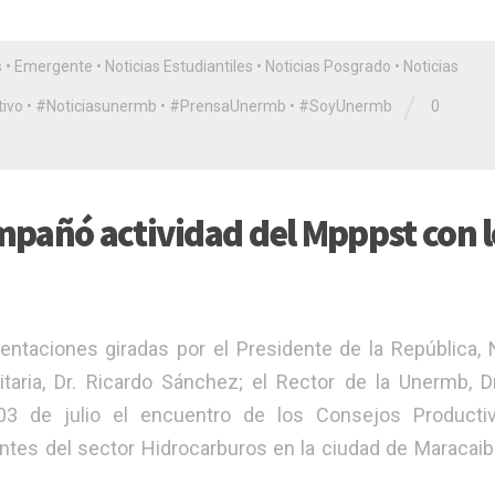
s
•
Emergente
•
Noticias Estudiantiles
•
Noticias Posgrado
•
Noticias
/
ivo
•
#Noticiasunermb
•
#PrensaUnermb
•
#SoyUnermb
0
mpañó actividad del Mpppst con l
ntaciones giradas por el Presidente de la República, 
taria, Dr. Ricardo Sánchez; el Rector de la Unermb, Dr
3 de julio el encuentro de los Consejos Producti
ntes del sector Hidrocarburos en la ciudad de Maracaib