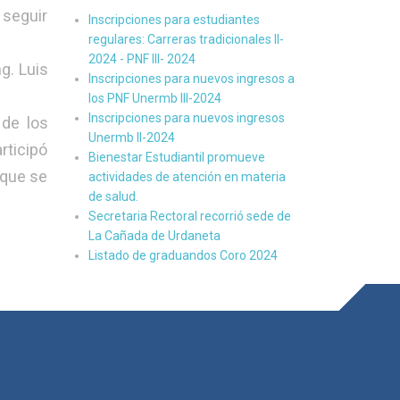
 seguir
Inscripciones para estudiantes
regulares: Carreras tradicionales II-
2024 - PNF III- 2024
ng. Luis
Inscripciones para nuevos ingresos a
los PNF Unermb III-2024
Inscripciones para nuevos ingresos
 de los
Unermb II-2024
rticipó
Bienestar Estudiantil promueve
 que se
actividades de atención en materia
de salud.
Secretaria Rectoral recorrió sede de
La Cañada de Urdaneta
Listado de graduandos Coro 2024