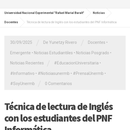
Universidad Nacional Experimental "Rafael Marial Baralt"
Noticias
Docentes
Técnica de lectura de Inglés con los estudiantes del PNF Informática
/
/
30/09/2025
De Yunetzy Rivero
Docentes
•
Emergente
•
Noticias Estudiantiles
•
Noticias Posgrado
•
/
Noticias Recientes
#EducacionUniversitaria
•
#Informativo
•
#Noticiasunermb
•
#PrensaUnermb
•
/
#SoyUnermb
0 Comentarios
Técnica de lectura de Inglés
con los estudiantes del PNF
Informática