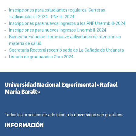
Inscripciones para estudiantes regulares: Carreras
tradicionales II-2024 - PNF III- 2024
Inscripciones para nuevos ingresos a los PNF Unermb III-2024
Inscripciones para nuevos ingresos Unermb II-2024
Bienestar Estudiantil promueve actividades de atención en
materia de salud.
Secretaria Rectoral recorrió sede de La Cañada de Urdaneta
Listado de graduandos Coro 2024
Universidad Nacional Experimental «Rafael
María Baralt»
Todos los procesos de admisión a la universidad son gratuitos.
INFORMACIÓN