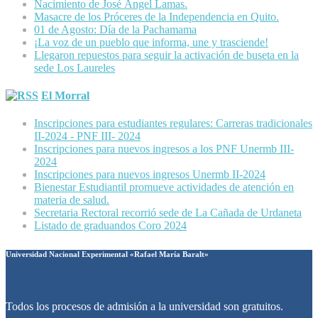
Nacimiento de José Ángel Lamas.
Masacre de los Próceres de la Independencia en Quito.
01 de Agosto: Día de la Pachamama
¡La voz de un pueblo que informa, une y trasciende!
Llegaron repuestos para seguir la activación de buseta en la
sede Los Laureles
El Morral
Inscripciones para estudiantes regulares: Carreras tradicionales
II-2024 - PNF III- 2024
Inscripciones para nuevos ingresos a los PNF Unermb III-
2024
Inscripciones para nuevos ingresos Unermb II-2024
Bienestar Estudiantil promueve actividades de atención en
materia de salud.
Secretaria Rectoral recorrió sede de La Cañada de Urdaneta
Listado de graduandos Coro 2024
Universidad Nacional Experimental «Rafael María Baralt»
Todos los procesos de admisión a la universidad son gratuitos.