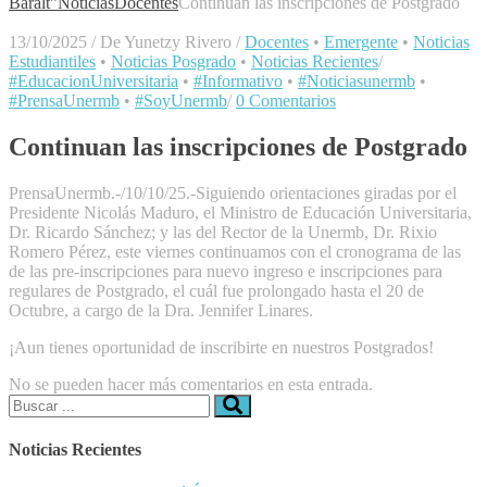
Baralt"
Noticias
Docentes
Continuan las inscripciones de Postgrado
13/10/2025
/
De Yunetzy Rivero
/
Docentes
•
Emergente
•
Noticias
Estudiantiles
•
Noticias Posgrado
•
Noticias Recientes
/
#EducacionUniversitaria
•
#Informativo
•
#Noticiasunermb
•
#PrensaUnermb
•
#SoyUnermb
/
0 Comentarios
Continuan las inscripciones de Postgrado
PrensaUnermb.-/10/10/25.-Siguiendo orientaciones giradas por el
Presidente Nicolás Maduro, el Ministro de Educación Universitaria,
Dr. Ricardo Sánchez; y las del Rector de la Unermb, Dr. Rixio
Romero Pérez, este viernes continuamos con el cronograma de las
de las pre-inscripciones para nuevo ingreso e inscripciones para
regulares de Postgrado, el cuál fue prolongado hasta el 20 de
Octubre, a cargo de la Dra. Jennifer Linares.
¡Aun tienes oportunidad de inscribirte en nuestros Postgrados!
No se pueden hacer más comentarios en esta entrada.
Buscar:
Noticias Recientes