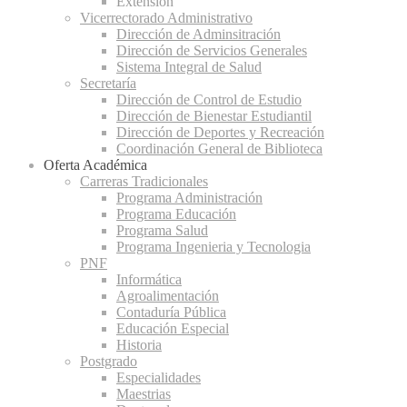
Extensión
Vicerrectorado Administrativo
Dirección de Adminsitración
Dirección de Servicios Generales
Sistema Integral de Salud
Secretaría
Dirección de Control de Estudio
Dirección de Bienestar Estudiantil
Dirección de Deportes y Recreación
Coordinación General de Biblioteca
Oferta Académica
Carreras Tradicionales
Programa Administración
Programa Educación
Programa Salud
Programa Ingenieria y Tecnologia
PNF
Informática
Agroalimentación
Contaduría Pública
Educación Especial
Historia
Postgrado
Especialidades
Maestrias