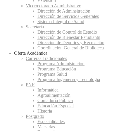
Extensión
Vicerrectorado Administrativo
Dirección de Adminsitración
Dirección de Servicios Generales
Sistema Integral de Salud
Secretaría
Dirección de Control de Estudio
Dirección de Bienestar Estudiantil
Dirección de Deportes y Recreación
Coordinación General de Biblioteca
Oferta Académica
Carreras Tradicionales
Programa Administración
Programa Educación
Programa Salud
Programa Ingenieria y Tecnologia
PNF
Informática
Agroalimentación
Contaduría Pública
Educación Especial
Historia
Postgrado
Especialidades
Maestrias