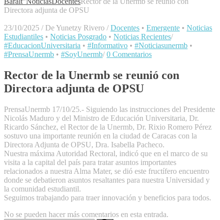
Baralt"
Noticias
Docentes
Rector de la Unermb se reunió con
Directora adjunta de OPSU
23/10/2025
/
De Yunetzy Rivero
/
Docentes
•
Emergente
•
Noticias
Estudiantiles
•
Noticias Posgrado
•
Noticias Recientes
/
#EducacionUniversitaria
•
#Informativo
•
#Noticiasunermb
•
#PrensaUnermb
•
#SoyUnermb
/
0 Comentarios
Rector de la Unermb se reunió con
Directora adjunta de OPSU
PrensaUnermb 17/10/25.- Siguiendo las instrucciones del Presidente
Nicolás Maduro y del Ministro de Educación Universitaria, Dr.
Ricardo Sánchez, el Rector de la Unermb, Dr. Rixio Romero Pérez
sostuvo una importante reunión en la ciudad de Caracas con la
Directora Adjunta de OPSU, Dra. Isabella Pacheco.
Nuestra máxima Autoridad Rectoral, indicó que en el marco de su
visita a la capital del país para tratar asuntos importantes
relacionados a nuestra Alma Mater, se dió este fructífero encuentro
donde se debatieron asuntos resaltantes para nuestra Universidad y
la comunidad estudiantil.
Seguimos trabajando para traer innovación y beneficios para todos.
No se pueden hacer más comentarios en esta entrada.