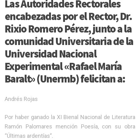
Las Autoridades Rectorales
encabezadas por el Rector, Dr.
Rixio Romero Pérez, junto a la
comunidad Universitaria de la
Universidad Nacional
Experimental «Rafael María
Baralt» (Unermb) felicitan a:
Andrés Rojas
Por haber ganado la XI Bienal Nacional de Literatura
Ramón Palomares mención Poesía, con su obra
“Últimas ardentías”.