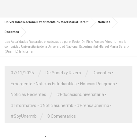
Universidad Nacional Experimental "Rafael Marial Baralt"
Noticias
Docentes
Las Autoridades Rectorales encabezadas por el Rector, Dr. Rixio Romero Pérez, junto a la
comunidad Universitaria de la Universidad Nacional Experimental «Rafael María Baralt»
(Unermb) felicitan a:
/
/
07/11/2025
De Yunetzy Rivero
Docentes
•
Emergente
•
Noticias Estudiantiles
•
Noticias Posgrado
•
/
Noticias Recientes
#EducacionUniversitaria
•
#Informativo
•
#Noticiasunermb
•
#PrensaUnermb
•
/
#SoyUnermb
0 Comentarios