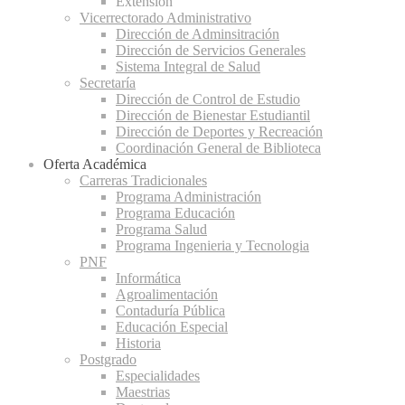
Extensión
Vicerrectorado Administrativo
Dirección de Adminsitración
Dirección de Servicios Generales
Sistema Integral de Salud
Secretaría
Dirección de Control de Estudio
Dirección de Bienestar Estudiantil
Dirección de Deportes y Recreación
Coordinación General de Biblioteca
Oferta Académica
Carreras Tradicionales
Programa Administración
Programa Educación
Programa Salud
Programa Ingenieria y Tecnologia
PNF
Informática
Agroalimentación
Contaduría Pública
Educación Especial
Historia
Postgrado
Especialidades
Maestrias