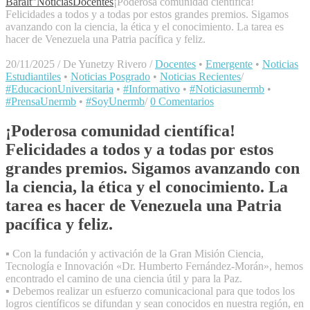
Baralt"
Noticias
Docentes
¡Poderosa comunidad científica!
Felicidades a todos y a todas por estos grandes premios. Sigamos
avanzando con la ciencia, la ética y el conocimiento. La tarea es
hacer de Venezuela una Patria pacífica y feliz.
20/11/2025
/
De Yunetzy Rivero
/
Docentes
•
Emergente
•
Noticias
Estudiantiles
•
Noticias Posgrado
•
Noticias Recientes
/
#EducacionUniversitaria
•
#Informativo
•
#Noticiasunermb
•
#PrensaUnermb
•
#SoyUnermb
/
0 Comentarios
¡Poderosa comunidad científica!
Felicidades a todos y a todas por estos
grandes premios. Sigamos avanzando con
la ciencia, la ética y el conocimiento. La
tarea es hacer de Venezuela una Patria
pacífica y feliz.
▪️ Con la fundación y activación de la Gran Misión Ciencia,
Tecnología e Innovación «Dr. Humberto Fernández-Morán», hemos
encontrado el camino de una ciencia útil y para la Paz.
▪️ Debemos realizar un esfuerzo comunicacional para que todos los
logros científicos se difundan y sean conocidos en nuestra región, en