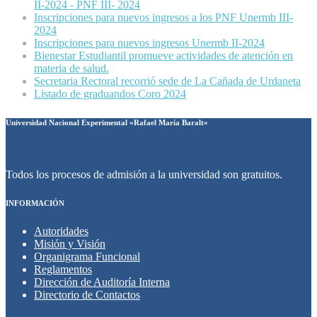
II-2024 - PNF III- 2024
Inscripciones para nuevos ingresos a los PNF Unermb III-
2024
Inscripciones para nuevos ingresos Unermb II-2024
Bienestar Estudiantil promueve actividades de atención en
materia de salud.
Secretaria Rectoral recorrió sede de La Cañada de Urdaneta
Listado de graduandos Coro 2024
Universidad Nacional Experimental «Rafael María Baralt»
Todos los procesos de admisión a la universidad son gratuitos.
INFORMACIÓN
Autoridades
Misión y Visión
Organigrama Funcional
Reglamentos
Dirección de Auditoría Interna
Directorio de Contactos