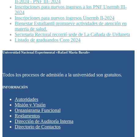
II-2024 - PNF III- 2024
Inscripciones para nuevos ingresos a los PNF Unermb III-
2024
Inscripciones para nuevos ingresos Unermb II-2024
Bienestar Estudiantil promueve actividades de atención en
materia de salud.
Secretaria Rectoral recorrió sede de La Cañada de Urdaneta
Listado de graduandos Coro 2024
Universidad Nacional Experimental «Rafael María Baralt»
Todos los procesos de admisión a la universidad son gratuitos.
INFORMACIÓN
Autoridades
Misión y Visión
Organigrama Funcional
Reglamentos
Dirección de Auditoría Interna
Directorio de Contactos