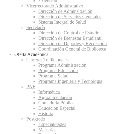
Extensión
Vicerrectorado Administrativo
Dirección de Adminsitración
Dirección de Servicios Generales
Sistema Integral de Salud
Secretaría
Dirección de Control de Estudio
Dirección de Bienestar Estudiantil
Dirección de Deportes y Recreación
Coordinación General de Biblioteca
Oferta Académica
Carreras Tradicionales
Programa Administración
Programa Educación
Programa Salud
Programa Ingenieria y Tecnologia
PNF
Informática
Agroalimentación
Contaduría Pública
Educación Especial
Historia
Postgrado
Especialidades
Maestrias