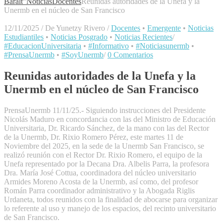
Baralt"
Noticias
Docentes
Reunidas autoridades de la Unefa y la
Unermb en el núcleo de San Francisco
12/11/2025
/
De Yunetzy Rivero
/
Docentes
•
Emergente
•
Noticias
Estudiantiles
•
Noticias Posgrado
•
Noticias Recientes
/
#EducacionUniversitaria
•
#Informativo
•
#Noticiasunermb
•
#PrensaUnermb
•
#SoyUnermb
/
0 Comentarios
Reunidas autoridades de la Unefa y la
Unermb en el núcleo de San Francisco
PrensaUnermb 11/11/25.- Siguiendo instrucciones del Presidente
Nicolás Maduro en concordancia con las del Ministro de Educación
Universitaria, Dr. Ricardo Sánchez, de la mano con las del Rector
de la Unermb, Dr. Rixio Romero Pérez, este martes 11 de
Noviembre del 2025, en la sede de la Unermb San Francisco, se
realizó reunión con el Rector Dr. Rixio Romero, el equipo de la
Unefa representado por la Decana Dra. Albelis Parra, la profesora
Dra. María José Cottua, coordinadora del núcleo universitario
Armides Moreno Acosta de la Unermb, así como, del profesor
Román Parra coordinador administrativo y la Abogada Riglis
Urdaneta, todos reunidos con la finalidad de abocarse para organizar
lo referente al uso y manejo de los espacios, del recinto universitario
de San Francisco.