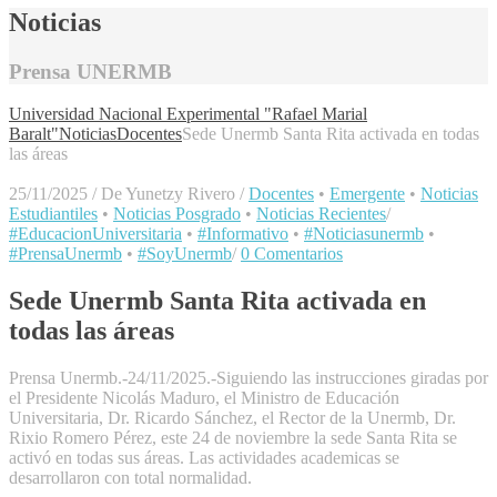
Noticias
Prensa UNERMB
Universidad Nacional Experimental "Rafael Marial
Baralt"
Noticias
Docentes
Sede Unermb Santa Rita activada en todas
las áreas
25/11/2025
/
De Yunetzy Rivero
/
Docentes
•
Emergente
•
Noticias
Estudiantiles
•
Noticias Posgrado
•
Noticias Recientes
/
#EducacionUniversitaria
•
#Informativo
•
#Noticiasunermb
•
#PrensaUnermb
•
#SoyUnermb
/
0 Comentarios
Sede Unermb Santa Rita activada en
todas las áreas
Prensa Unermb.-24/11/2025.-Siguiendo las instrucciones giradas por
el Presidente Nicolás Maduro, el Ministro de Educación
Universitaria, Dr. Ricardo Sánchez, el Rector de la Unermb, Dr.
Rixio Romero Pérez, este 24 de noviembre la sede Santa Rita se
activó en todas sus áreas. Las actividades academicas se
desarrollaron con total normalidad.