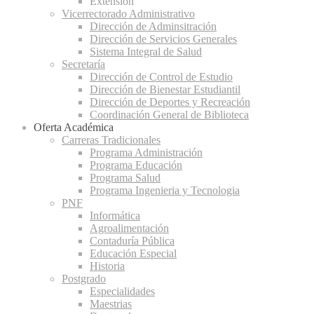
Extensión
Vicerrectorado Administrativo
Dirección de Adminsitración
Dirección de Servicios Generales
Sistema Integral de Salud
Secretaría
Dirección de Control de Estudio
Dirección de Bienestar Estudiantil
Dirección de Deportes y Recreación
Coordinación General de Biblioteca
Oferta Académica
Carreras Tradicionales
Programa Administración
Programa Educación
Programa Salud
Programa Ingenieria y Tecnologia
PNF
Informática
Agroalimentación
Contaduría Pública
Educación Especial
Historia
Postgrado
Especialidades
Maestrias