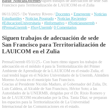
Baralt"
Noticias
Docentes
Siguen trabajos de adecuación de sede San
Francisco para Territorialización de LAUICOM en el Zulia
06/11/2025
/
De Yunetzy Rivero
/
Docentes
•
Emergente
•
Noticias
Estudiantiles
•
Noticias Posgrado
•
Noticias Recientes
/
#EducacionUniversitaria
•
#Informativo
•
#Noticiasunermb
•
#PrensaUnermb
•
#SoyUnermb
/
0 Comentarios
Siguen trabajos de adecuación de sede
San Francisco para Territorialización de
LAUICOM en el Zulia
PrensaUnermb 05/11/25.- Con buen ritmo siguen los trabajos de
adecuación en el módulo 4 para la Territorialización del Primer
Ambiente de Aprendizaje de la LAUICOM en el estado Zulia, el
cual tendrá lugar en el Núcleo Universitario de la Unermb, Almidien
Moreno Acosta en el municipio San Francisco.
Gracias al Presidente Nicolás Maduro, al Gobernador del Zulia, Dr.
Luis Caldera, al Alcalde de San Francisco, Héctor Soto; a las
Autoridades de la UNERMB, dirigidas por el Dr. Rixio Romero y
las de LAUICOM encabezadas por la Dra. Tania Díaz; se preparan
los espacios para la Territorialización de La Universidad
Internacional de las Comunicaciones en el estado.