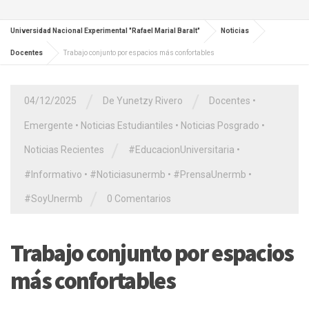
Universidad Nacional Experimental "Rafael Marial Baralt"
Noticias
Docentes
Trabajo conjunto por espacios más confortables
/
/
04/12/2025
De Yunetzy Rivero
Docentes
•
Emergente
•
Noticias Estudiantiles
•
Noticias Posgrado
•
/
Noticias Recientes
#EducacionUniversitaria
•
#Informativo
•
#Noticiasunermb
•
#PrensaUnermb
•
/
#SoyUnermb
0 Comentarios
Trabajo conjunto por espacios
más confortables