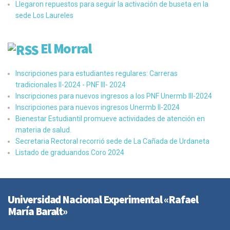
Llegaron repuestos para seguir la activación de buseta en la
sede Los Laureles
El Morral
Inscripciones para estudiantes regulares: Carreras
tradicionales II-2024 - PNF III- 2024
Inscripciones para nuevos ingresos a los PNF Unermb III-2024
Inscripciones para nuevos ingresos Unermb II-2024
Bienestar Estudiantil promueve actividades de atención en
materia de salud.
Secretaria Rectoral recorrió sede de La Cañada de Urdaneta
Listado de graduandos Coro 2024
Universidad Nacional Experimental «Rafael
María Baralt»