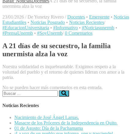
Baralt"
Noticias
Docentes
A 21 días de su secuestro, la familia
unermista alza la voz
23/01/2026
/
De Yunetzy Rivero
/
Docentes
•
Emergente
•
Noticias
Estudiantiles
•
Noticias Posgrado
•
Noticias Recientes
/
#EducacionUniversitaria
•
#Informativo
•
#Noticiasunermb
•
#PrensaUnermb
•
#SoyUnermb
/
0 Comentarios
A 21 días de su secuestro, la familia
unermista alza la voz
Nuestra solidaridad es inquebrantable. Exigimos respeto a la
voluntad del pueblo y el retorno de quienes lideran con amor a la
patria.
No se pueden hacer más comentarios en esta entrada.
Buscar:
Noticias Recientes
Nacimiento de José Ángel Lamas.
Masacre de los Próceres de la Independencia en Quito.
01 de Agosto: Día de la Pachamama
¡La voz de un pueblo que informa, une y trasciende!