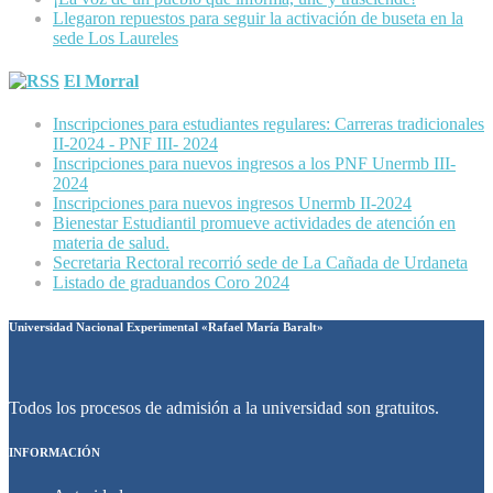
Llegaron repuestos para seguir la activación de buseta en la
sede Los Laureles
El Morral
Inscripciones para estudiantes regulares: Carreras tradicionales
II-2024 - PNF III- 2024
Inscripciones para nuevos ingresos a los PNF Unermb III-
2024
Inscripciones para nuevos ingresos Unermb II-2024
Bienestar Estudiantil promueve actividades de atención en
materia de salud.
Secretaria Rectoral recorrió sede de La Cañada de Urdaneta
Listado de graduandos Coro 2024
Universidad Nacional Experimental «Rafael María Baralt»
Todos los procesos de admisión a la universidad son gratuitos.
INFORMACIÓN