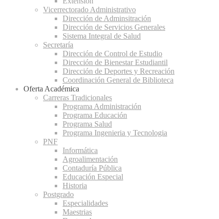
Extensión
Vicerrectorado Administrativo
Dirección de Adminsitración
Dirección de Servicios Generales
Sistema Integral de Salud
Secretaría
Dirección de Control de Estudio
Dirección de Bienestar Estudiantil
Dirección de Deportes y Recreación
Coordinación General de Biblioteca
Oferta Académica
Carreras Tradicionales
Programa Administración
Programa Educación
Programa Salud
Programa Ingenieria y Tecnologia
PNF
Informática
Agroalimentación
Contaduría Pública
Educación Especial
Historia
Postgrado
Especialidades
Maestrias